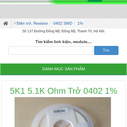
Điện trở, Resistor
0402 SMD
1%
Số 137 Đường Đông Mỹ, Đông Mỹ, Thanh Trì, Hà Nội.
Tìm kiếm linh kiện, module,...
DANH MỤC SẢN PHẨM
5K1 5.1K Ohm Trở 0402 1%