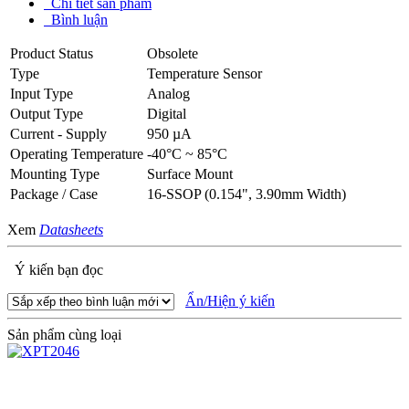
Chi tiết sản phẩm
Bình luận
Product Status
Obsolete
Type
Temperature Sensor
Input Type
Analog
Output Type
Digital
Current - Supply
950 µA
Operating Temperature
-40°C ~ 85°C
Mounting Type
Surface Mount
Package / Case
16-SSOP (0.154", 3.90mm Width)
Xem
Datasheets
Ý kiến bạn đọc
Ẩn/Hiện ý kiến
Sản phẩm cùng loại