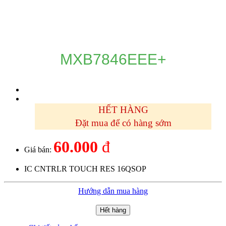
DANH MỤC SẢN PHẨM
MXB7846EEE+
HẾT HÀNG
Đặt mua để có hàng sớm
60.000
đ
Giá bán:
IC CNTRLR TOUCH RES 16QSOP
Hướng dẫn mua hàng
Hết hàng