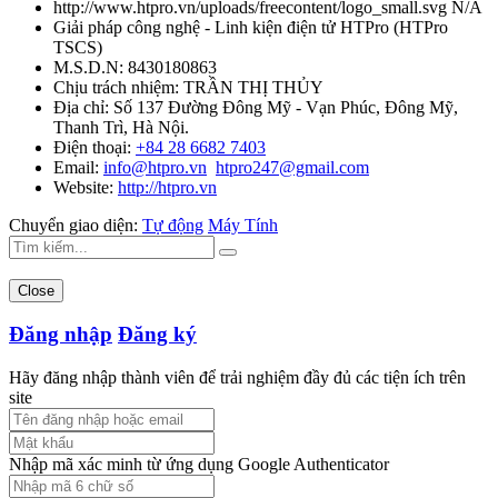
http://www.htpro.vn/uploads/freecontent/logo_small.svg
N/A
Giải pháp công nghệ - Linh kiện điện tử HTPro
(
HTPro
TSCS
)
M.S.D.N: 8430180863
Chịu trách nhiệm:
TRẦN THỊ THỦY
Địa chỉ:
Số 137 Đường Đông Mỹ - Vạn Phúc, Đông Mỹ,
Thanh Trì, Hà Nội.
Điện thoại:
+84 28 6682 7403
Email:
info@htpro.vn
htpro247@gmail.com
Website:
http://htpro.vn
Chuyển giao diện:
Tự động
Máy Tính
Close
Đăng nhập
Đăng ký
Hãy đăng nhập thành viên để trải nghiệm đầy đủ các tiện ích trên
site
Nhập mã xác minh từ ứng dụng Google Authenticator