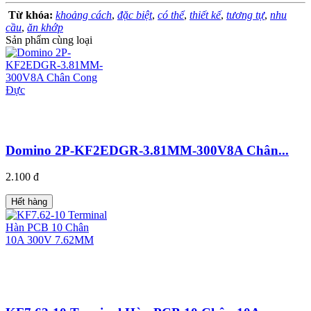
Từ khóa:
khoảng cách
,
đặc biệt
,
có thể
,
thiết kế
,
tương tự
,
nhu
cầu
,
ăn khớp
Sản phẩm cùng loại
Domino 2P-KF2EDGR-3.81MM-300V8A Chân...
2.100 đ
Hết hàng