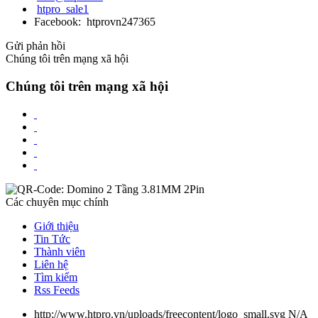
htpro_sale1
Facebook: htprovn247365
Gửi phản hồi
Chúng tôi trên mạng xã hội
Chúng tôi trên mạng xã hội
Các chuyên mục chính
Giới thiệu
Tin Tức
Thành viên
Liên hệ
Tìm kiếm
Rss Feeds
http://www.htpro.vn/uploads/freecontent/logo_small.svg
N/A