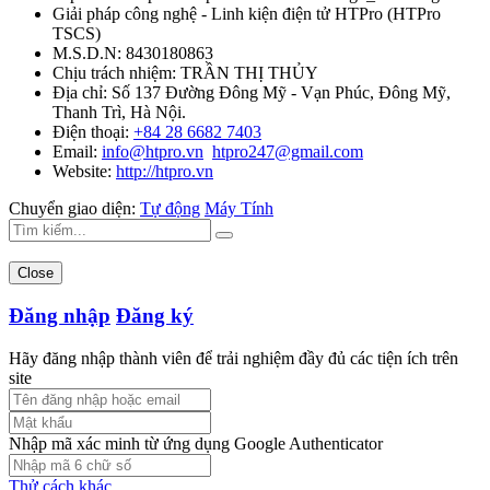
Giải pháp công nghệ - Linh kiện điện tử HTPro
(
HTPro
TSCS
)
M.S.D.N: 8430180863
Chịu trách nhiệm:
TRẦN THỊ THỦY
Địa chỉ:
Số 137 Đường Đông Mỹ - Vạn Phúc, Đông Mỹ,
Thanh Trì, Hà Nội.
Điện thoại:
+84 28 6682 7403
Email:
info@htpro.vn
htpro247@gmail.com
Website:
http://htpro.vn
Chuyển giao diện:
Tự động
Máy Tính
Close
Đăng nhập
Đăng ký
Hãy đăng nhập thành viên để trải nghiệm đầy đủ các tiện ích trên
site
Nhập mã xác minh từ ứng dụng Google Authenticator
Thử cách khác