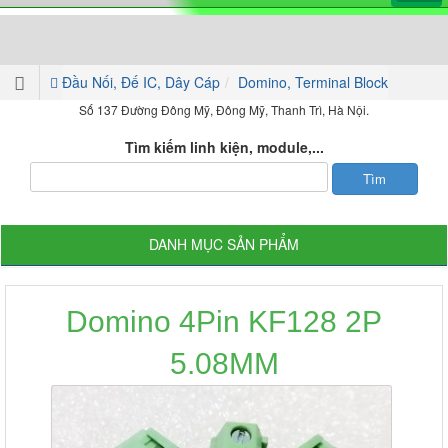
Đầu Nối, Đế IC, Dây Cáp
Domino, Terminal Block
Số 137 Đường Đông Mỹ, Đông Mỹ, Thanh Trì, Hà Nội.
Tìm kiếm linh kiện, module,...
DANH MỤC SẢN PHẨM
Domino 4Pin KF128 2P
5.08MM