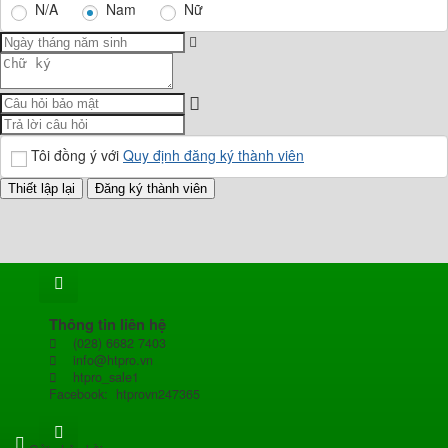
N/A
Nam
Nữ
Tôi đồng ý với
Quy định đăng ký thành viên
Thông tin liên hệ
(028) 6682 7403
info@htpro.vn
htpro_sale1
Facebook: htprovn247365