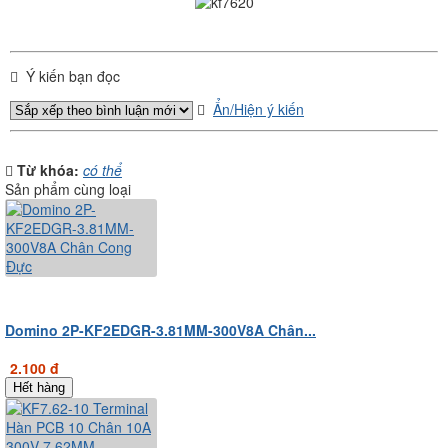
Ý kiến bạn đọc
Ẩn/Hiện ý kiến
Từ khóa:
có thể
Sản phẩm cùng loại
Domino 2P-KF2EDGR-3.81MM-300V8A Chân...
2.100 đ
Hết hàng