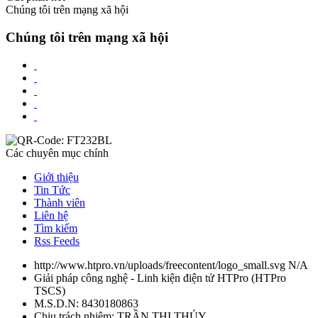
Chúng tôi trên mạng xã hội
Chúng tôi trên mạng xã hội
Các chuyên mục chính
Giới thiệu
Tin Tức
Thành viên
Liên hệ
Tìm kiếm
Rss Feeds
http://www.htpro.vn/uploads/freecontent/logo_small.svg
N/A
Giải pháp công nghệ - Linh kiện điện tử HTPro
(
HTPro
TSCS
)
M.S.D.N: 8430180863
Chịu trách nhiệm:
TRẦN THỊ THỦY