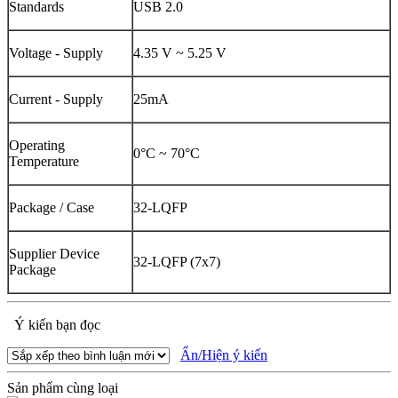
Standards
USB 2.0
Voltage - Supply
4.35 V ~ 5.25 V
Current - Supply
25mA
Operating
0°C ~ 70°C
Temperature
Package / Case
32-LQFP
Supplier Device
32-LQFP (7x7)
Package
Ý kiến bạn đọc
Ẩn/Hiện ý kiến
Sản phẩm cùng loại