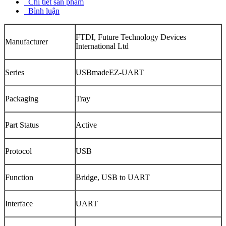
Chi tiết sản phẩm
Bình luận
FTDI, Future Technology Devices
Manufacturer
International Ltd
Series
USBmadeEZ-UART
Packaging
Tray
Part Status
Active
Protocol
USB
Function
Bridge, USB to UART
Interface
UART