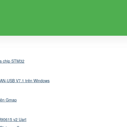
ủa chip STM32
CAN-USB V7.1 trên Windows
 lên Gmap
90615 v2 Uart