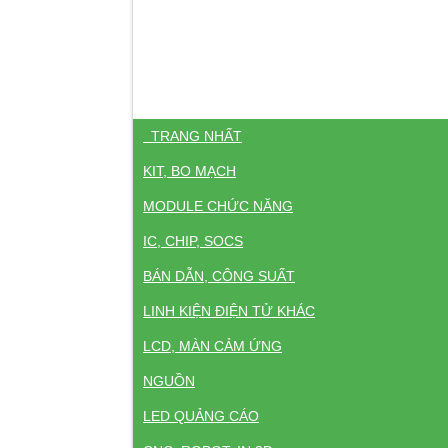
TRANG NHẤT
KIT, BO MẠCH
MODULE CHỨC NĂNG
IC, CHIP, SOCS
BÁN DẪN, CÔNG SUẤT
LINH KIỆN ĐIỆN TỬ KHÁC
LCD, MÀN CẢM ỨNG
NGUỒN
LED QUẢNG CÁO