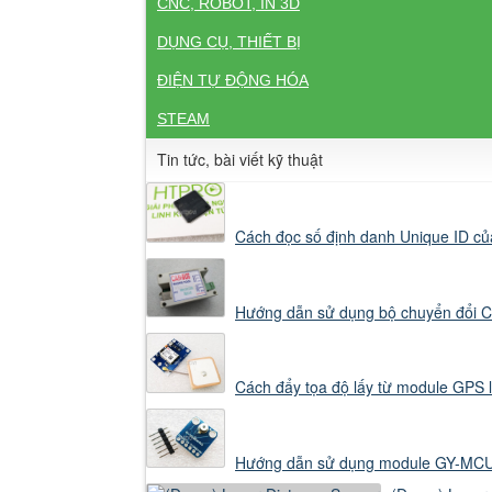
CNC, ROBOT, IN 3D
DỤNG CỤ, THIẾT BỊ
ĐIỆN TỰ ĐỘNG HÓA
STEAM
Tin tức, bài viết kỹ thuật
Cách đọc số định danh Unique ID c
Hướng dẫn sử dụng bộ chuyển đổi 
Cách đẩy tọa độ lấy từ module GPS
Hướng dẫn sử dụng module GY-MCU