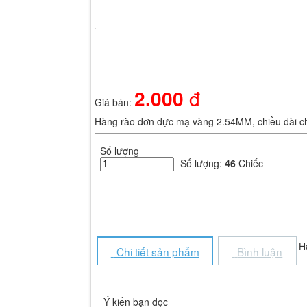
Hãy đăng nhập thành viên để trải nghiệm đầy đủ các tiện ích trên sit
Nhập mã xác minh từ ứng dụng Google Authenticator
Thử cách khác
2.000
đ
Giá bán:
Nhập một trong các mã dự phòng bạn đã nhận được.
Hàng rào đơn đực mạ vàng 2.54MM, chiều dài
Thử cách khác
Số lượng
Đăng nhập
Số lượng:
46
Chiếc
H
Chi tiết sản phẩm
Bình luận
Ý kiến bạn đọc