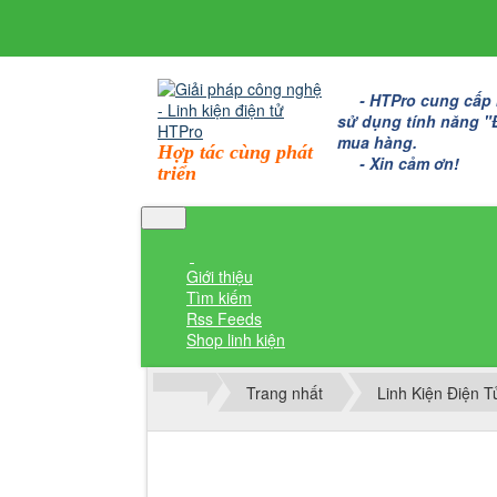
- HTPro cung cấp bo
sử dụng tính năng "Đặ
mua hàng.
Hợp tác cùng phát
- Xin cảm ơn!
triển
Giới thiệu
Tìm kiếm
Rss Feeds
Shop linh kiện
Trang nhất
Linh Kiện Điện 
Thành viên đăng nhập