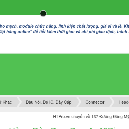
 mạch, module chức năng, linh kiện chất lượng, giá sỉ và lẻ. K
t hàng online" để tiết kiệm thời gian và chi phí giao dịch, tránh
Tử Khác
Đầu Nối, Đế IC, Dây Cáp
Connector
Head
HTPro.vn chuyển về 137 Đường Đông Mỹ - Vạn Phú