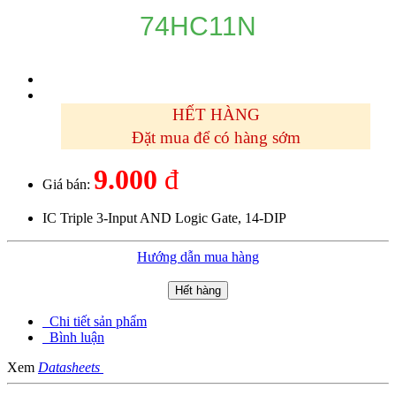
74HC11N
HẾT HÀNG
Đặt mua để có hàng sớm
9.000
đ
Giá bán:
IC Triple 3-Input AND Logic Gate, 14-DIP
Hướng dẫn mua hàng
Hết hàng
Chi tiết sản phẩm
Bình luận
Xem
Datasheets