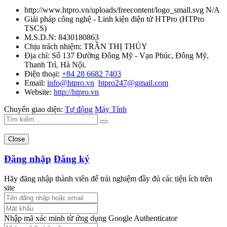
http://www.htpro.vn/uploads/freecontent/logo_small.svg
N/A
Giải pháp công nghệ - Linh kiện điện tử HTPro
(
HTPro
TSCS
)
M.S.D.N: 8430180863
Chịu trách nhiệm:
TRẦN THỊ THỦY
Địa chỉ:
Số 137 Đường Đông Mỹ - Vạn Phúc, Đông Mỹ,
Thanh Trì, Hà Nội.
Điện thoại:
+84 28 6682 7403
Email:
info@htpro.vn
htpro247@gmail.com
Website:
http://htpro.vn
Chuyển giao diện:
Tự động
Máy Tính
Close
Đăng nhập
Đăng ký
Hãy đăng nhập thành viên để trải nghiệm đầy đủ các tiện ích trên
site
Nhập mã xác minh từ ứng dụng Google Authenticator