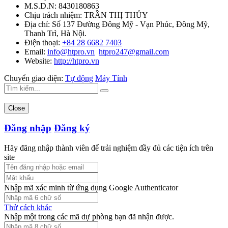
M.S.D.N: 8430180863
Chịu trách nhiệm:
TRẦN THỊ THỦY
Địa chỉ:
Số 137 Đường Đông Mỹ - Vạn Phúc, Đông Mỹ,
Thanh Trì, Hà Nội.
Điện thoại:
+84 28 6682 7403
Email:
info@htpro.vn
htpro247@gmail.com
Website:
http://htpro.vn
Chuyển giao diện:
Tự động
Máy Tính
Close
Đăng nhập
Đăng ký
Hãy đăng nhập thành viên để trải nghiệm đầy đủ các tiện ích trên
site
Nhập mã xác minh từ ứng dụng Google Authenticator
Thử cách khác
Nhập một trong các mã dự phòng bạn đã nhận được.