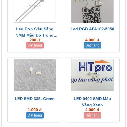
Led Đơn Siêu Sáng
Led RGB APA102-5050
5MM Màu Đỏ Trong
200 đ
4.000 đ
Suốt...
Hết hàng
Đặt hàng
LED SMD 335- Green
LED 0402 SMD Màu
Vàng Xanh
1.000 đ
4.000 đ
Đặt hàng
Hết hàng