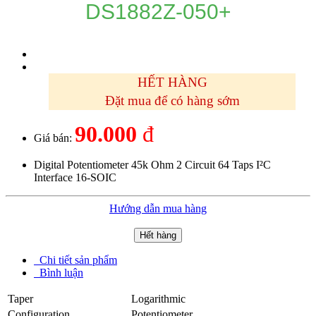
DS1882Z-050+
HẾT HÀNG
Đặt mua để có hàng sớm
90.000
đ
Giá bán:
Digital Potentiometer 45k Ohm 2 Circuit 64 Taps I²C
Interface 16-SOIC
Hướng dẫn mua hàng
Hết hàng
Chi tiết sản phẩm
Bình luận
Taper
Logarithmic
Configuration
Potentiometer