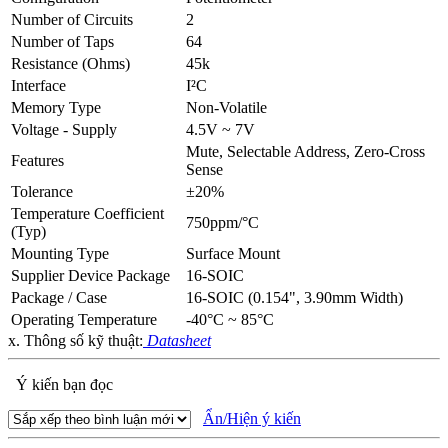
Number of Circuits
2
Number of Taps
64
Resistance (Ohms)
45k
Interface
I²C
Memory Type
Non-Volatile
Voltage - Supply
4.5V ~ 7V
Mute, Selectable Address, Zero-Cross
Features
Sense
Tolerance
±20%
Temperature Coefficient
750ppm/°C
(Typ)
Mounting Type
Surface Mount
Supplier Device Package
16-SOIC
Package / Case
16-SOIC (0.154", 3.90mm Width)
Operating Temperature
-40°C ~ 85°C
x. Thông số kỹ thuật:
Datasheet
Ý kiến bạn đọc
Ẩn/Hiện ý kiến