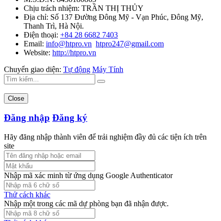
Chịu trách nhiệm:
TRẦN THỊ THỦY
Địa chỉ:
Số 137 Đường Đông Mỹ - Vạn Phúc, Đông Mỹ,
Thanh Trì, Hà Nội.
Điện thoại:
+84 28 6682 7403
Email:
info@htpro.vn
htpro247@gmail.com
Website:
http://htpro.vn
Chuyển giao diện:
Tự động
Máy Tính
Close
Đăng nhập
Đăng ký
Hãy đăng nhập thành viên để trải nghiệm đầy đủ các tiện ích trên
site
Nhập mã xác minh từ ứng dụng Google Authenticator
Thử cách khác
Nhập một trong các mã dự phòng bạn đã nhận được.