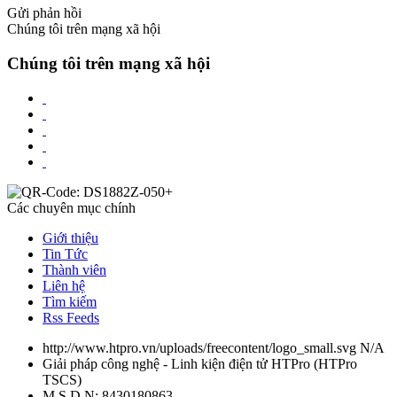
Gửi phản hồi
Chúng tôi trên mạng xã hội
Chúng tôi trên mạng xã hội
Các chuyên mục chính
Giới thiệu
Tin Tức
Thành viên
Liên hệ
Tìm kiếm
Rss Feeds
http://www.htpro.vn/uploads/freecontent/logo_small.svg
N/A
Giải pháp công nghệ - Linh kiện điện tử HTPro
(
HTPro
TSCS
)
M.S.D.N: 8430180863