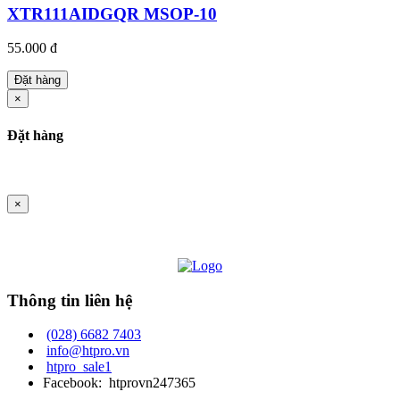
XTR111AIDGQR MSOP-10
55.000 đ
Đặt hàng
×
Đặt hàng
×
Thông tin liên hệ
(028) 6682 7403
info@htpro.vn
htpro_sale1
Facebook: htprovn247365