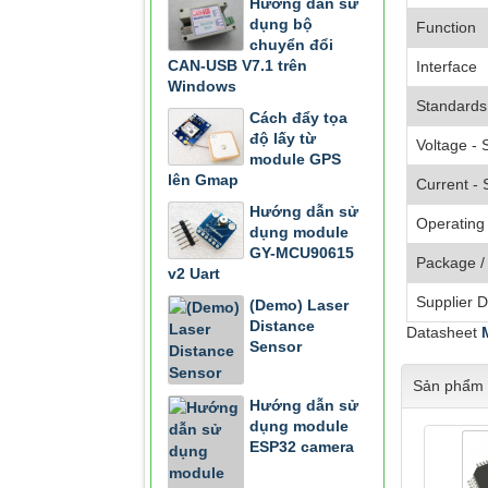
Hướng dẫn sử
dụng bộ
Function
chuyển đổi
CAN-USB V7.1 trên
Interface
Windows
Standards
Cách đẩy tọa
độ lấy từ
Voltage - 
module GPS
lên Gmap
Current - 
Hướng dẫn sử
Operating
dụng module
GY-MCU90615
Package /
v2 Uart
Supplier 
(Demo) Laser
Distance
Datasheet
Sensor
Sản phẩm 
Hướng dẫn sử
dụng module
ESP32 camera