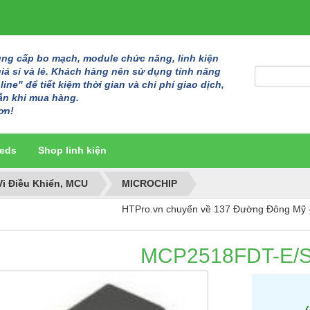
g cấp bo mạch, module chức năng, linh kiện
giá sỉ và lẻ. Khách hàng nên sử dụng tính năng
ine" để tiết kiệm thời gian và chi phí giao dịch,
ẫn khi mua hàng.
ơn!
eds
Shop linh kiện
Vi Điều Khiển, MCU
MICROCHIP
HTPro.vn chuyển về 137 Đường Đông Mỹ - Vạn Ph
MCP2518FDT-E/