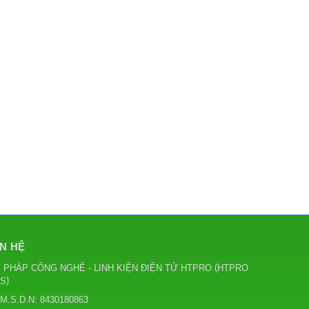
ÊN HỆ
(
I PHÁP CÔNG NGHỆ - LINH KIỆN ĐIỆN TỬ HTPRO
HTPRO
)
CS
M.S.D.N: 8430180863