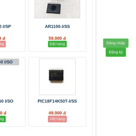
-I/SP
AR1100-I/SS
0 đ
59.000 đ
Đăng nhập
àng
Đặt hàng
Đăng ký
0 I/SO
PIC18F14K50T-I/SS
0 đ
49.000 đ
àng
Hết hàng