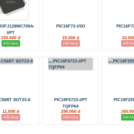
33FJ128MC708A-
PIC16F72-I/SO
PIC16F72
I/PT
150.000 đ
25.000 đ
33.00
Đặt hàng
Hết hàng
Hết h
C56BT SOT23-6
PIC18F6723-I/PT
PIC18F255
TQFP64
11.000 đ
290.000 đ
160.00
Hết hàng
Hết hàng
Đặt h