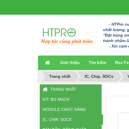
- HTPro cun
chất lượng, 
"Đặt hàng onl
tránh nhầm l
Hợp tác cùng phát triển
- Xin cảm 
Giới thiệu
Tìm kiếm
Rss Fe
Trang nhất
IC, Chip, SOCs
TRANG NHẤT
KIT, BO MẠCH
MODULE CHỨC NĂNG
IC, CHIP, SOCS