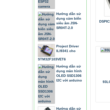
Hướng dẫn sử
dụng cảm biến
DSPIC
siêu âm JSN-
SR04T-2.0
Project Driver
ILI9341 cho
STM32F103VET6
Hướng dẫn sử
dụng màn hình
OLED SSD1306
I2C với arduino
93L
Hướng dấn sử