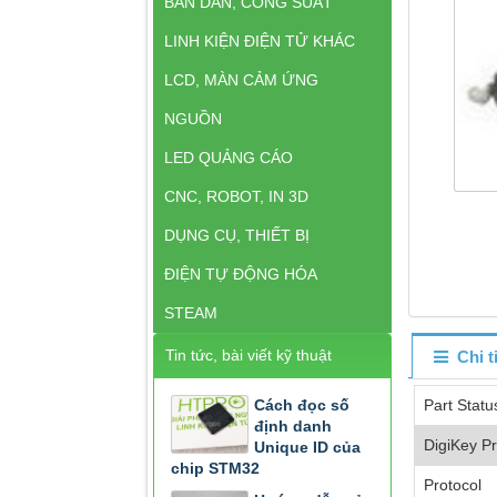
BÁN DẪN, CÔNG SUẤT
LINH KIỆN ĐIỆN TỬ KHÁC
LCD, MÀN CẢM ỨNG
NGUỒN
LED QUẢNG CÁO
CNC, ROBOT, IN 3D
DỤNG CỤ, THIẾT BỊ
ĐIỆN TỰ ĐỘNG HÓA
STEAM
Tin tức, bài viết kỹ thuật
Chi 
Cách đọc số
Part Statu
định danh
DigiKey P
Unique ID của
chip STM32
Protocol