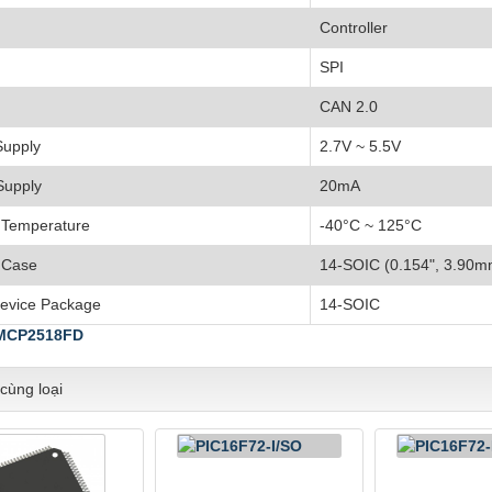
Controller
SPI
CAN 2.0
Supply
2.7V ~ 5.5V
Supply
20mA
 Temperature
-40°C ~ 125°C
 Case
14-SOIC (0.154", 3.90m
Device Package
14-SOIC
MCP2518FD
cùng loại