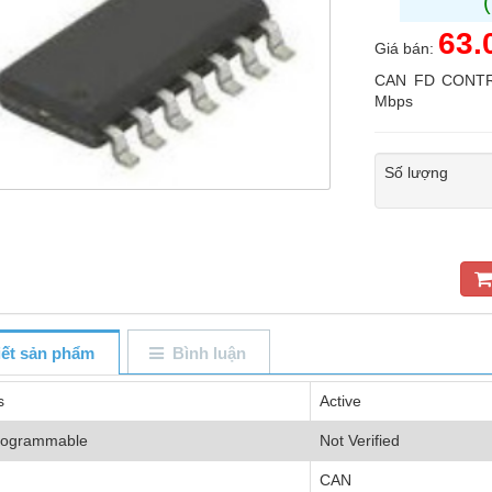
63.
Giá bán:
CAN FD CONTRO
Mbps
Số lượng
tiết sản phẩm
Bình luận
s
Active
rogrammable
Not Verified
CAN