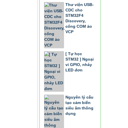
Thư viện USB-
CDC cho
STM32F4
Discovery,
cổng COM ảo
VCP
[ Tự học
STM32 ] Ngoại
vi GPIO, nháy
LED đơn
Nguyên lý cấu
tạo cảm biến
siêu âm thông
dụng