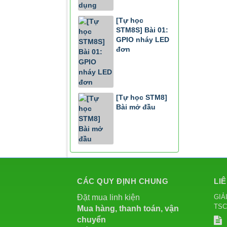
[Tự học
STM8S] Bài 01:
GPIO nháy LED
đơn
[Tự học STM8]
Bài mở đầu
CÁC QUY ĐỊNH CHUNG
LI
GIẢ
Đặt mua linh kiện
TS
Mua hàng, thanh toán, vận
chuyển