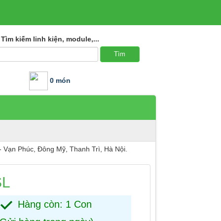
Tìm kiếm linh kiện, module,...
0 món
úc, Đông Mỹ, Thanh Trì, Hà Nội.
SL
Hàng còn: 1 Con