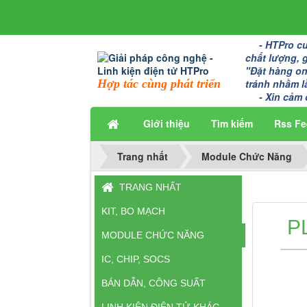
- HTPro cun
chất lượng, 
"Đặt hàng onl
Hợp tác cùng phát triển
tránh nhầm l
- Xin cảm 
Giới thiệu
Tìm kiếm
Rss Fe
Trang nhất
Module Chức Năng
TRANG NHẤT
KIT, BO MẠCH
P
MODULE CHỨC NĂNG
IC, CHIP, SOCS
BÁN DẪN, CÔNG SUẤT
LINH KIỆN ĐIỆN TỬ KHÁC