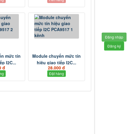
Đăng nhập
Đăng ký
ển mức tín
Module chuyển mức tín
ếp I2C...
hiệu giao tiếp I2C...
0 đ
28.000 đ
àng
Đặt hàng