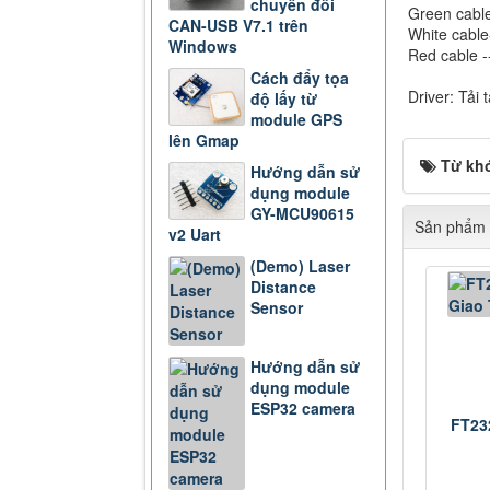
chuyển đổi
Green cabl
CAN-USB V7.1 trên
White cable
Windows
Red cable -
Cách đẩy tọa
Driver: Tải 
độ lấy từ
module GPS
lên Gmap
Từ kh
Hướng dẫn sử
dụng module
GY-MCU90615
Sản phẩm 
v2 Uart
(Demo) Laser
Distance
Sensor
Hướng dẫn sử
dụng module
ESP32 camera
FT23