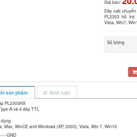
20.
Giá bán:
Dây cab chuyển 
PL2303 hỗ trợ 
Vista, Win7, Win
Số lượng
tiết sản phẩm
Bình luận
hip PL2303HX
ype-A và 4 dây TTL
m
 dụng
ux, Mac, WinCE and Windows (XP, 2003), Vista, Win 7, Win10
-----GND