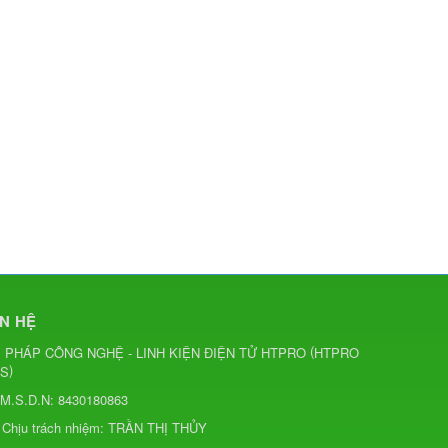
ÊN HỆ
(
I PHÁP CÔNG NGHỆ - LINH KIỆN ĐIỆN TỬ HTPRO
HTPRO
)
CS
M.S.D.N: 8430180863
Chịu trách nhiệm:
TRẦN THỊ THỦY