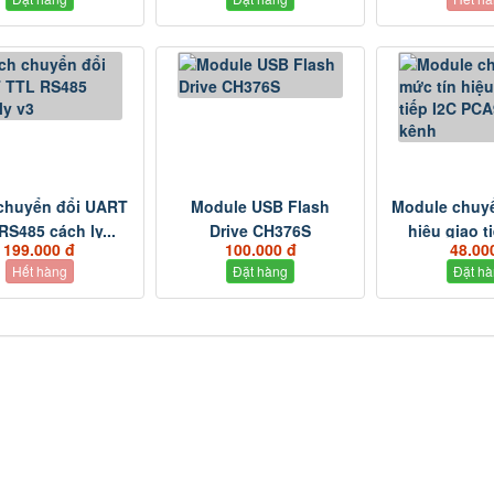
chuyển đổi UART
Module USB Flash
Module chuy
RS485 cách ly...
Drive CH376S
hiệu giao ti
199.000 đ
100.000 đ
48.00
Đặt hàng
Đặt h
Hết hàng