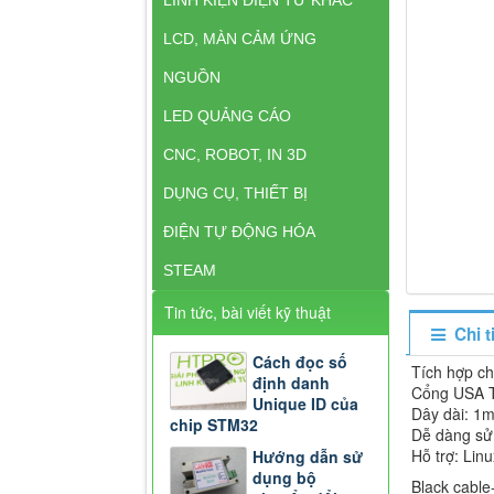
LCD, MÀN CẢM ỨNG
NGUỒN
LED QUẢNG CÁO
CNC, ROBOT, IN 3D
DỤNG CỤ, THIẾT BỊ
ĐIỆN TỰ ĐỘNG HÓA
STEAM
Tin tức, bài viết kỹ thuật
Chi 
Cách đọc số
Tích hợp c
định danh
Cổng USA T
Unique ID của
Dây dài: 1
chip STM32
Dễ dàng sử
Hỗ trợ: Lin
Hướng dẫn sử
dụng bộ
Black cable