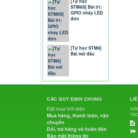
[Tự học
STM8S] Bài 01:
GPIO nháy LED
đơn
[Tự học STM8]
Bài mở đầu
CÁC QUY ĐỊNH CHUNG
LI
Đặt mua linh kiện
GIẢ
TS
Mua hàng, thanh toán, vận
chuyển
Đổi, trả hàng và hoàn tiền
Bảo mật thông tin