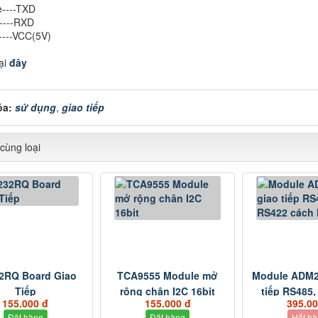
e----TXD
----RXD
----VCC(5V)
tại
đây
óa:
sử dụng
,
giao tiếp
cùng loại
2RQ Board Giao
TCA9555 Module mở
Module ADM2
Tiếp
rộng chân I2C 16bit
tiếp RS485,
155.000 đ
155.000 đ
395.00
Đặt hàng
Đặt hàng
Hết h