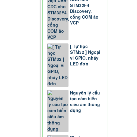
STM32F4
Discovery,
cổng COM ảo
VCP
[ Tự học
STM32 ] Ngoại
vi GPIO, nháy
LED đơn
Nguyên lý cấu
tạo cảm biến
siêu âm thông
dụng