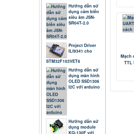
Hướng dẫn sử
dụng cảm biến
siêu âm JSN-
SR04T-2.0
Project Driver
ILI9341 cho
Mạch 
STM32F103VET6
TTL 
Hướng dẫn sử
dụng màn hình
OLED SSD1306
I2C với arduino
Hướng dấn sử
dụng module
KQ-130F với