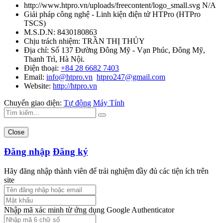
http://www.htpro.vn/uploads/freecontent/logo_small.svg
N/A
Giải pháp công nghệ - Linh kiện điện tử HTPro
(
HTPro
TSCS
)
M.S.D.N: 8430180863
Chịu trách nhiệm:
TRẦN THỊ THỦY
Địa chỉ:
Số 137 Đường Đông Mỹ - Vạn Phúc, Đông Mỹ,
Thanh Trì, Hà Nội.
Điện thoại:
+84 28 6682 7403
Email:
info@htpro.vn
htpro247@gmail.com
Website:
http://htpro.vn
Chuyển giao diện:
Tự động
Máy Tính
Close
Đăng nhập
Đăng ký
Hãy đăng nhập thành viên để trải nghiệm đầy đủ các tiện ích trên
site
Nhập mã xác minh từ ứng dụng Google Authenticator