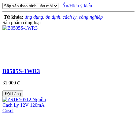
Ẩn/Hiện ý kiến
Từ khóa:
ứng dụng
,
ổn định
,
cách ly
,
công nghiệp
Sản phẩm cùng loại
B0505S-1WR3
31.000 đ
Đặt hàng