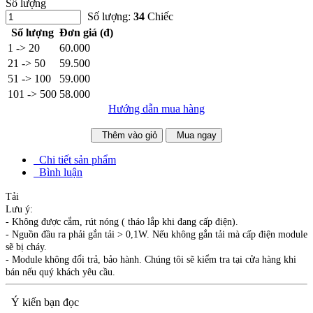
Số lượng
Số lượng:
34
Chiếc
Số lượng
Đơn giá (đ)
1 -> 20
60.000
21 -> 50
59.500
51 -> 100
59.000
101 -> 500
58.000
Hướng dẫn mua hàng
Thêm vào giỏ
Mua ngay
Chi tiết sản phẩm
Bình luận
Tải
Lưu ý:
- Không được cắm, rút nóng ( tháo lắp khi đang cấp điện).
- Nguồn đầu ra phải gắn tải > 0,1W. Nếu không gắn tải mà cấp điện module
sẽ bị cháy.
- Module không đổi trả, bảo hành. Chúng tôi sẽ kiểm tra tại cửa hàng khi
bán nếu quý khách yêu cầu.
Ý kiến bạn đọc