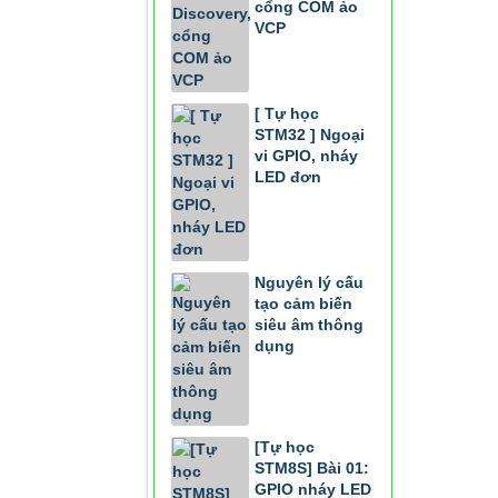
cổng COM ảo
VCP
[ Tự học
STM32 ] Ngoại
vi GPIO, nháy
LED đơn
Nguyên lý cấu
tạo cảm biến
siêu âm thông
dụng
[Tự học
STM8S] Bài 01:
GPIO nháy LED