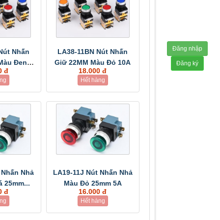
Đăng nhập
Nút Nhấn
LA38-11BN Nút Nhấn
Màu Đen
Giữ 22MM Màu Đỏ 10A
Đăng ký
0 đ
18.000 đ
A
àng
Hết hàng
t Nhấn Nhả
LA19-11J Nút Nhấn Nhả
 25mm...
Màu Đỏ 25mm 5A
0 đ
16.000 đ
àng
Hết hàng