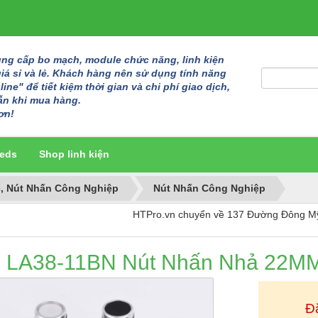
g cấp bo mạch, module chức năng, linh kiện
giá sỉ và lẻ. Khách hàng nên sử dụng tính năng
ine" để tiết kiệm thời gian và chi phí giao dịch,
ẫn khi mua hàng.
ơn!
eds
Shop linh kiện
, Nút Nhấn Công Nghiệp
Nút Nhấn Công Nghiệp
HTPro.vn chuyển về 137 Đường Đông Mỹ - Vạn P
LA38-11BN Nút Nhấn Nhả 22M
Đ