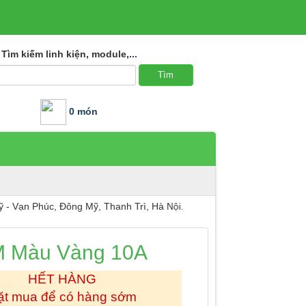
Tìm kiếm linh kiện, module,...
0 món
húc, Đông Mỹ, Thanh Trì, Hà Nội.
M Màu Vàng 10A
HẾT HÀNG
ặt mua để có hàng sớm