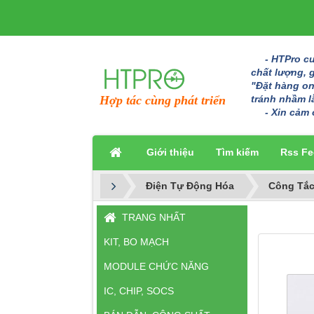
- HTPro cun
chất lượng, 
"Đặt hàng onl
tránh nhầm l
Hợp tác cùng phát triển
- Xin cảm 
Giới thiệu
Tìm kiếm
Rss Fe
Điện Tự Động Hóa
Công Tắc
TRANG NHẤT
KIT, BO MẠCH
MODULE CHỨC NĂNG
IC, CHIP, SOCS