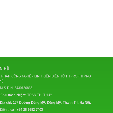
ÊN HỆ
(
I PHÁP CÔNG NGHỆ - LINH KIỆN ĐIỆN TỬ HTPRO
HTPRO
)
CS
M.S.D.N: 8430180863
Chịu trách nhiệm:
TRẦN THỊ THỦY
Địa chỉ:
137 Đường Đông Mỹ, Đông Mỹ, Thanh Trì, Hà Nội.
Điện thoại:
+84-28-6682-7403