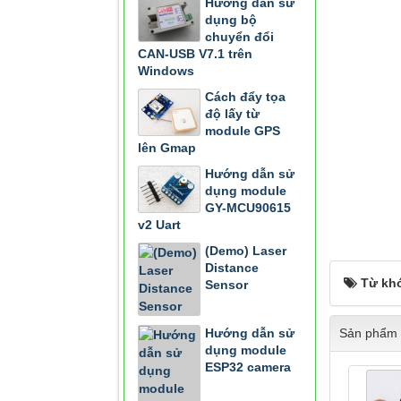
Hướng dẫn sử
dụng bộ
chuyển đổi
CAN-USB V7.1 trên
Windows
Cách đẩy tọa
độ lấy từ
module GPS
lên Gmap
Hướng dẫn sử
dụng module
GY-MCU90615
v2 Uart
(Demo) Laser
Distance
Từ kh
Sensor
Sản phẩm 
Hướng dẫn sử
dụng module
ESP32 camera