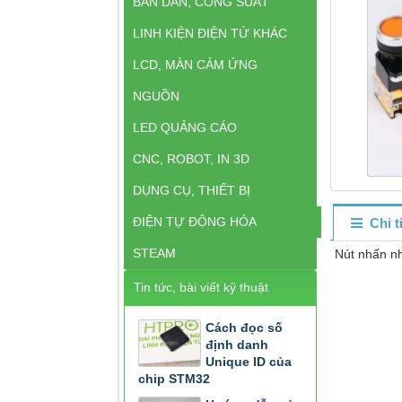
BÁN DẪN, CÔNG SUẤT
LINH KIỆN ĐIỆN TỬ KHÁC
LCD, MÀN CẢM ỨNG
NGUỒN
LED QUẢNG CÁO
CNC, ROBOT, IN 3D
DỤNG CỤ, THIẾT BỊ
ĐIỆN TỰ ĐỘNG HÓA
Chi 
STEAM
Nút nhấn 
Tin tức, bài viết kỹ thuật
Cách đọc số
định danh
Unique ID của
chip STM32