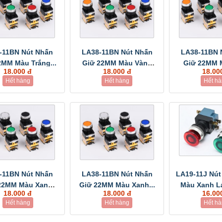
-11BN Nút Nhấn
LA38-11BN Nút Nhấn
LA38-11BN 
2MM Màu Trắng...
Giữ 22MM Màu Vàng
Giữ 22MM 
18.000 đ
18.000 đ
18.00
10A
10
Hết hàng
Hết hàng
Hết h
-11BN Nút Nhấn
LA38-11BN Nút Nhấn
LA19-11J Nú
22MM Màu Xanh
Giữ 22MM Màu Xanh...
Màu Xanh Lá
18.000 đ
18.000 đ
16.00
Lá...
Hết hàng
Hết hàng
Hết h