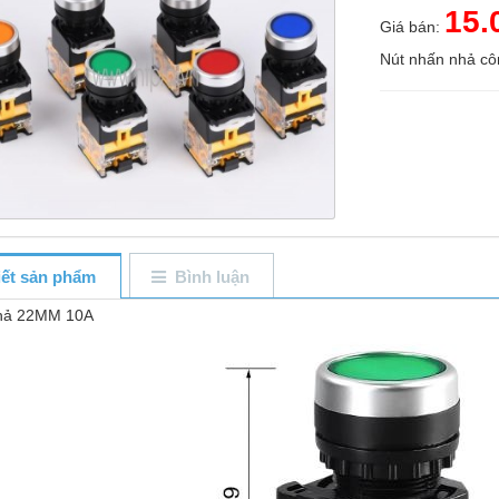
15.
Giá bán:
Nút nhấn nhả c
tiết sản phẩm
Bình luận
nhả 22MM 10A