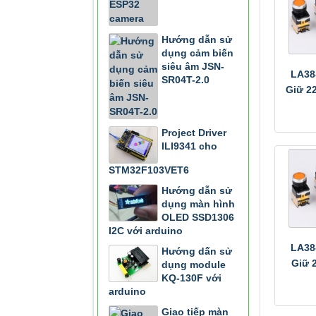
Hướng dẫn sử
dụng cảm biến
siêu âm JSN-
LA38
SR04T-2.0
Giữ 2
Project Driver
ILI9341 cho
STM32F103VET6
Hướng dẫn sử
dụng màn hình
OLED SSD1306
I2C với arduino
LA38
Hướng dấn sử
Giữ 
dụng module
KQ-130F với
arduino
Giao tiếp màn