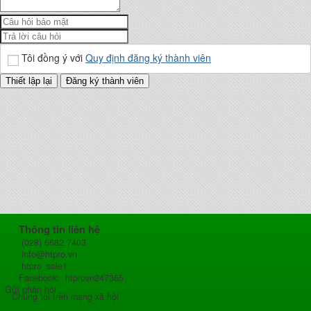
Tôi đồng ý với
Quy định đăng ký thành viên
Thông tin liên hệ
(028) 6682 7403
info@htpro.vn
htpro_sale1
Facebook: htprovn247365
Gửi phản hồi
Chúng tôi trên mạng xã hội