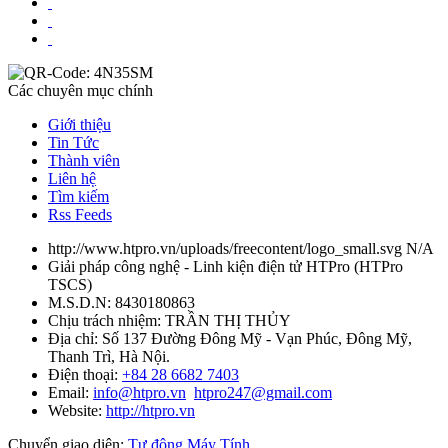
Các chuyên mục chính
Giới thiệu
Tin Tức
Thành viên
Liên hệ
Tìm kiếm
Rss Feeds
http://www.htpro.vn/uploads/freecontent/logo_small.svg
N/A
Giải pháp công nghệ - Linh kiện điện tử HTPro
(
HTPro
TSCS
)
M.S.D.N: 8430180863
Chịu trách nhiệm:
TRẦN THỊ THỦY
Địa chỉ:
Số 137 Đường Đông Mỹ - Vạn Phúc, Đông Mỹ,
Thanh Trì, Hà Nội.
Điện thoại:
+84 28 6682 7403
Email:
info@htpro.vn
htpro247@gmail.com
Website:
http://htpro.vn
Chuyển giao diện:
Tự động
Máy Tính