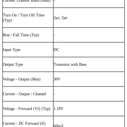
Current Transfer Ratio (Max)
-
Turn On / Turn Off Time
2µs, 2µs
(Typ)
Rise / Fall Time (Typ)
-
Input Type
DC
Output Type
Transistor with Base
Voltage - Output (Max)
30V
Current - Output / Channel
-
Voltage - Forward (Vf) (Typ)
1.18V
Current - DC Forward (If)
60mA