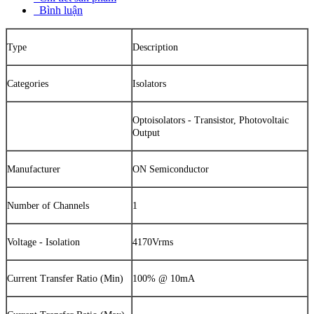
Bình luận
Type
Description
Categories
Isolators
Optoisolators - Transistor, Photovoltaic
Output
Manufacturer
ON Semiconductor
Number of Channels
1
Voltage - Isolation
4170Vrms
Current Transfer Ratio (Min)
100% @ 10mA