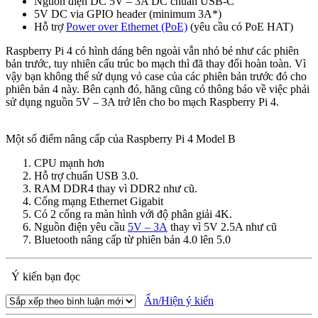
Nguồn điện DC 5V – 3A DC chuẩn USB-C
5V DC via GPIO header (minimum 3A*)
Hỗ trợ
Power over Ethernet (PoE)
(yêu cầu có PoE HAT)
Raspberry Pi 4 có hình dáng bên ngoài vẫn nhỏ bé như các phiên
bản trước, tuy nhiên cấu trúc bo mạch thì đã thay đổi hoàn toàn. Vì
vậy bạn không thể sử dụng vỏ case của các phiên bản trước đó cho
phiên bản 4 này. Bên cạnh đó, hãng cũng có thông báo về việc phải
sử dụng nguồn 5V – 3A trở lên cho bo mạch Raspberry Pi 4.
Một số điểm nâng cấp của Raspberry Pi 4 Model B
CPU mạnh hơn
Hỗ trợ chuẩn USB 3.0.
RAM DDR4 thay vì DDR2 như cũ.
Cổng mạng Ethernet Gigabit
Có 2 cổng ra màn hình với độ phân giải 4K.
Nguồn điện yêu cầu
5V – 3A
thay vì 5V 2.5A như cũ
Bluetooth nâng cấp từ phiên bản 4.0 lên 5.0
Ý kiến bạn đọc
Ẩn/Hiện ý kiến