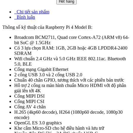
Hết hàng
Chi tiết sản phẩm
Bình luận
Thông số kỹ thuật của Raspberry Pi 4 Model B:
Broadcom BCM2711, Quad core Cortex-A72 (ARM v8) 64-
bit SoC @ 1.5GHz
Có 3 lựa chọn RAM: 1GB, 2GB hoặc 4GB LPDDR4-2400
SDRAM
Wifi chuẩn 2.4 GHz và 5.0 GHz IEEE 802.11ac. Bluetooth
5.0, BLE
Cổng mạng Gigabit Ethernet
2 cổng USB 3.0 và 2 cổng USB 2.0
Chuẩn 40 chân GPIO, tương thích với các phiên bản trước
Hỗ trợ 2 cổng ra màn hình chuẩn Micro HDMI với độ phân
giải lên tới 4K
Cổng MIPI DSI
Cổng MIPI CSI
Cổng AV 4 chân
H.265 (4kp60 decode), H264 (1080p60 decode, 1080p30
encode)
OpenGL ES 3.0 graphics
Khe cắm Micro-SD cho hệ điều hành và lưu trữ