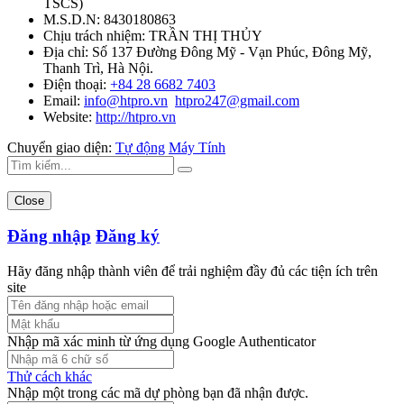
TSCS
)
M.S.D.N: 8430180863
Chịu trách nhiệm:
TRẦN THỊ THỦY
Địa chỉ:
Số 137 Đường Đông Mỹ - Vạn Phúc, Đông Mỹ,
Thanh Trì, Hà Nội.
Điện thoại:
+84 28 6682 7403
Email:
info@htpro.vn
htpro247@gmail.com
Website:
http://htpro.vn
Chuyển giao diện:
Tự động
Máy Tính
Close
Đăng nhập
Đăng ký
Hãy đăng nhập thành viên để trải nghiệm đầy đủ các tiện ích trên
site
Nhập mã xác minh từ ứng dụng Google Authenticator
Thử cách khác
Nhập một trong các mã dự phòng bạn đã nhận được.