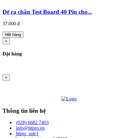
Đế ra chân Test Board 40 Pin cho...
37.000 đ
Hết hàng
×
Đặt hàng
×
Thông tin liên hệ
(028) 6682 7403
info@htpro.vn
htpro_sale1