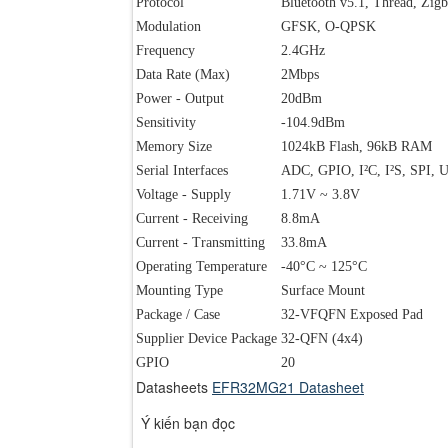
Protocol
Bluetooth v5.1, Thread, Zig
Modulation
GFSK, O-QPSK
Frequency
2.4GHz
Data Rate (Max)
2Mbps
Power - Output
20dBm
Sensitivity
-104.9dBm
Memory Size
1024kB Flash, 96kB RAM
Serial Interfaces
ADC, GPIO, I²C, I²S, SPI,
Voltage - Supply
1.71V ~ 3.8V
Current - Receiving
8.8mA
Current - Transmitting
33.8mA
Operating Temperature
-40°C ~ 125°C
Mounting Type
Surface Mount
Package / Case
32-VFQFN Exposed Pad
Supplier Device Package
32-QFN (4x4)
GPIO
20
Datasheets
EFR32MG21 Datasheet
Ý kiến bạn đọc