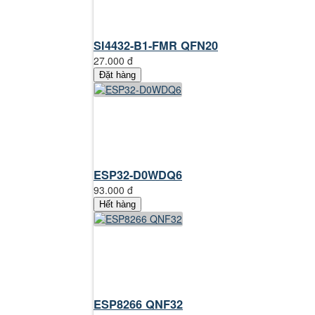
SI4432-B1-FMR QFN20
27.000 đ
Đặt hàng
ESP32-D0WDQ6
93.000 đ
Hết hàng
ESP8266 QNF32