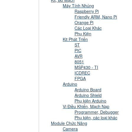
Kit, Bo Mạch
Máy Tính Nhúng
Raspberry Pi
Friendly ARM, Nano Pi
Orange Pi
Các Loại Khác
Phụ Kiện
Kit Phát Triển
ST
PIC
AVR
8051
MSP430 - TI
ICDREC
FPGA
Arduino
Arduino Board
Arduino Shield
Phụ kiện Arduino
Vi Điều Khiển, Mạch Nạp
Programmer, Debugger
Phụ kiện, các loại khác
Module Chức Năng
Camera