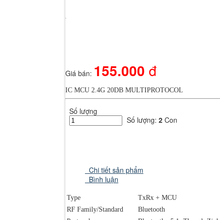
Hãy đăng nhập thành viên để trải nghiệm đầy đủ các tiện ích trên sit
Nhập mã xác minh từ ứng dụng Google Authenticator
Thử cách khác
155.000
đ
Giá bán:
Nhập một trong các mã dự phòng bạn đã nhận được.
IC MCU 2.4G 20DB MULTIPROTOCOL
Thử cách khác
Đăng nhập
Số lượng
Số lượng:
2
Con
Chi tiết sản phẩm
Bình luận
Type
TxRx + MCU
RF Family/Standard
Bluetooth