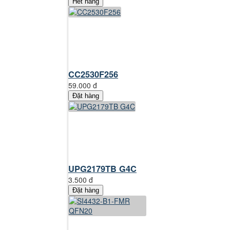
Hết hàng
CC2530F256
59.000 đ
Đặt hàng
UPG2179TB G4C
3.500 đ
Đặt hàng