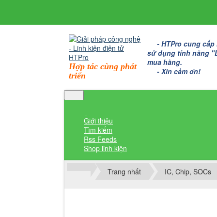
- HTPro cung cấp bo
sử dụng tính năng "Đặ
mua hàng.
Hợp tác cùng phát
- Xin cảm ơn!
triển
Giới thiệu
Tìm kiếm
Rss Feeds
Shop linh kiện
Trang nhất
IC, Chip, SOCs
Thành viên đăng nhập