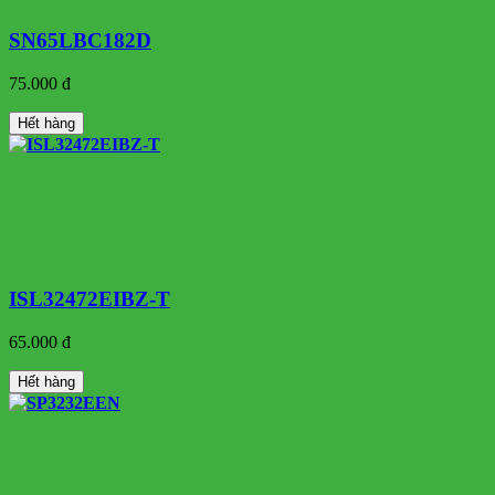
SN65LBC182D
75.000 đ
Hết hàng
ISL32472EIBZ-T
65.000 đ
Hết hàng