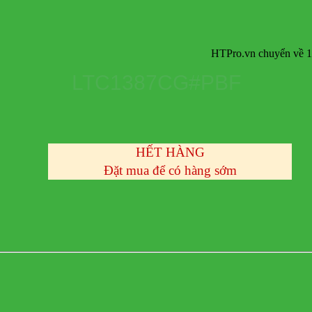
HTPro.vn chuyển về 137 Đườn
LTC1387CG#PBF
HẾT HÀNG
Đặt mua để có hàng sớm