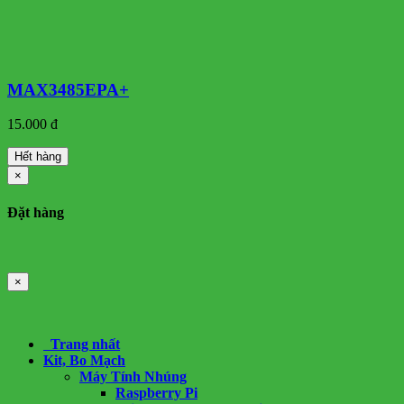
MAX3485EPA+
15.000 đ
Hết hàng
×
Đặt hàng
×
Trang nhất
Kit, Bo Mạch
Máy Tính Nhúng
Raspberry Pi