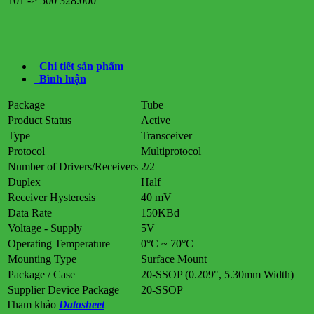
101 -> 500
328.000
Chi tiết sản phẩm
Bình luận
Package
Tube
Product Status
Active
Type
Transceiver
Protocol
Multiprotocol
Number of Drivers/Receivers
2/2
Duplex
Half
Receiver Hysteresis
40 mV
Data Rate
150KBd
Voltage - Supply
5V
Operating Temperature
0°C ~ 70°C
Mounting Type
Surface Mount
Package / Case
20-SSOP (0.209", 5.30mm Width)
Supplier Device Package
20-SSOP
Tham khảo
Datasheet