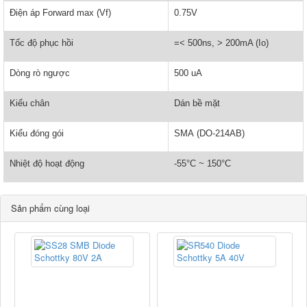
Điện áp Forward max (Vf)
0.75V
Tốc độ phục hồi
=< 500ns, > 200mA (Io)
Dòng rò ngược
500 uA
Kiểu chân
Dán bề mặt
Kiểu đóng gói
SMA (DO-214AB)
Nhiệt độ hoạt động
-55°C ~ 150°C
Sản phẩm cùng loại