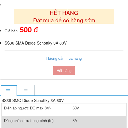
HẾT HÀNG
Đặt mua để có hàng sớm
đ
500
Giá bán:
SS36 SMA Diode Schottky 3A 60V
Hướng dẫn mua hàng
Hết hàng
SS36 SMC Diode Schottky 3A 60V
Điện áp ngược DC max (Vr)
60V
Dòng chỉnh lưu trung bình (Io)
3A