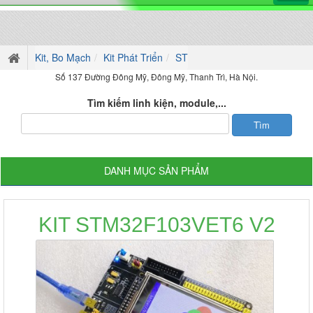
Kit, Bo Mạch
Kit Phát Triển
ST
Số 137 Đường Đông Mỹ, Đông Mỹ, Thanh Trì, Hà Nội.
Tìm kiếm linh kiện, module,...
DANH MỤC SẢN PHẨM
KIT STM32F103VET6 V2