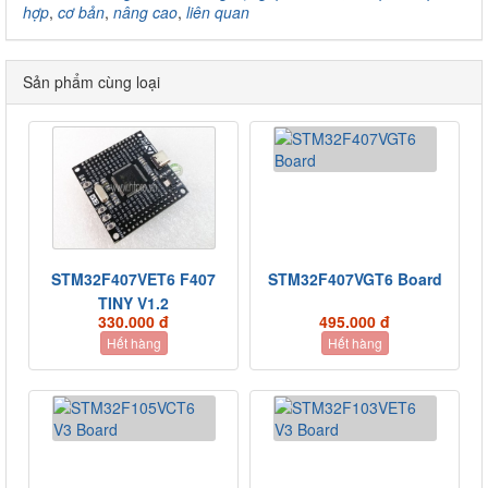
hợp
,
cơ bản
,
nâng cao
,
liên quan
Sản phẩm cùng loại
STM32F407VET6 F407
STM32F407VGT6 Board
TINY V1.2
330.000 đ
495.000 đ
Hết hàng
Hết hàng