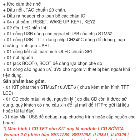
+ Khe cắm thẻ nhớ
+ Đầu nối JTAG chuẩn 20 chân.
+ Đầu ra header cho toàn bộ các chân IO
+ 04 nút bấm : RESET, WAKE UP, KEY1, KEY2
+ 02 đèn LED hiển thị
+ 01 cổng USB dùng cho ngoại vi USB của chip STM32
+ 01 cổng USB - TTL dùng chip CH340C dùng để debug, nạp
chương trình qua UART.
+ 01 cổng kết nối màn hình OLED chuẩn SPI
+ 01 nút nguồn
+ 01 jack BOOT0, BOOT dễ dàng lựa chọn chế độ
+ 01 cổng cấp nguồn 5V, 3V3 cho ngoại vi thiết bị bên ngoài khá
tiện dụng.
Sản phẩm bao gồm:
- 01 KIT phát triển STM32F103VET6 ( chưa kèm màn hình TFT
LCD)
- 01 CD code mẫu, ví dụ, nguyên lý ( do đĩa CD còn ít được sử
dụng, quý khách có nhu cầu xin để lại mail để HTPro gửi tài liệu
hoặc tải tại đây)
-01 dây Mini USB để debug, nạp chương trình hoặc cấp nguồn cho
board.
*) Màn hình LCD TFT cho KIT này là module LCD SƠNCA
Version 2.0 phiên bản SSD1289, SSD1298, ILI9341, ILI9325 (