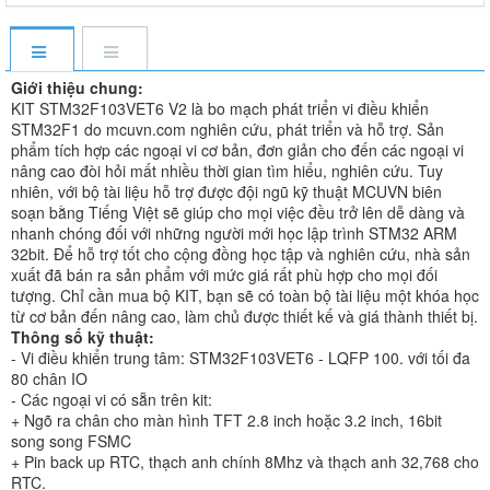
Giới thiệu chung:
KIT STM32F103VET6 V2 là bo mạch phát triển vi điều khiển
STM32F1 do mcuvn.com nghiên cứu, phát triển và hỗ trợ. Sản
phẩm tích hợp các ngoại vi cơ bản, đơn giản cho đến các ngoại vi
nâng cao đòi hỏi mất nhiều thời gian tìm hiểu, nghiên cứu. Tuy
nhiên, với bộ tài liệu hỗ trợ được đội ngũ kỹ thuật MCUVN biên
soạn bằng Tiếng Việt sẽ giúp cho mọi việc đều trở lên dễ dàng và
nhanh chóng đối với những người mới học lập trình STM32 ARM
32bit. Để hỗ trợ tốt cho cộng đồng học tập và nghiên cứu, nhà sản
xuất đã bán ra sản phẩm với mức giá rất phù hợp cho mọi đối
tượng. Chỉ cần mua bộ KIT, bạn sẽ có toàn bộ tài liệu một khóa học
từ cơ bản đến nâng cao, làm chủ được thiết kế và giá thành thiết bị.
Thông số kỹ thuật:
- Vi điều khiển trung tâm: STM32F103VET6 - LQFP 100. với tối đa
80 chân IO
- Các ngoại vi có sẵn trên kit:
+ Ngõ ra chân cho màn hình TFT 2.8 inch hoặc 3.2 inch, 16bit
song song FSMC
+ Pin back up RTC, thạch anh chính 8Mhz và thạch anh 32,768 cho
RTC.