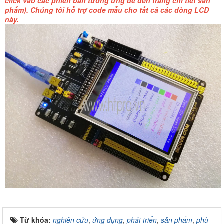
click vào các phiên bản tương ứng để đến trang chi tiết sản
phẩm). Chúng tôi hỗ trợ code mẫu cho tất cả các dòng LCD
này.
Từ khóa:
nghiên cứu
,
ứng dụng
,
phát triển
,
sản phẩm
,
phù