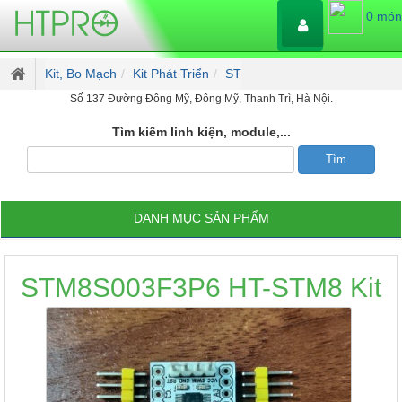
0 món
Kit, Bo Mạch
Kit Phát Triển
ST
Số 137 Đường Đông Mỹ, Đông Mỹ, Thanh Trì, Hà Nội.
Tìm kiếm linh kiện, module,...
DANH MỤC SẢN PHẨM
STM8S003F3P6 HT-STM8 Kit