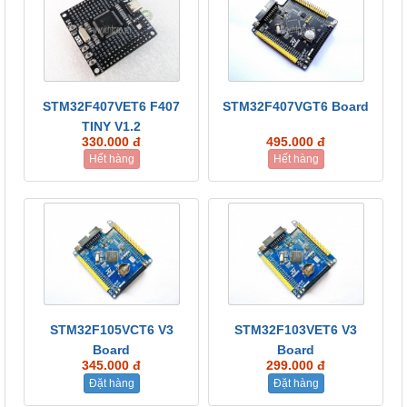
STM32F407VET6 F407
STM32F407VGT6 Board
TINY V1.2
330.000 đ
495.000 đ
Hết hàng
Hết hàng
STM32F105VCT6 V3
STM32F103VET6 V3
Board
Board
345.000 đ
299.000 đ
Đặt hàng
Đặt hàng