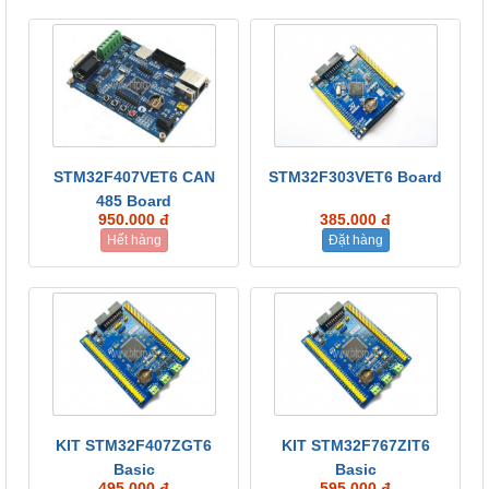
STM32F407VET6 CAN
STM32F303VET6 Board
485 Board
950.000 đ
385.000 đ
Hết hàng
Đặt hàng
KIT STM32F407ZGT6
KIT STM32F767ZIT6
Basic
Basic
495.000 đ
595.000 đ