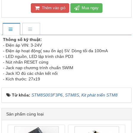
Thêm vào giỏ
Mua ngay
Thông số kỹ thuật:
- Điện áp VIN: 3-24V
- Điện áp hoạt động( sau ổn áp) 5V. Dòng tối đa 100mA
- LED nguồn, LED lập trình chân PD3
- Nút nhấn RESET cứng
- Jack nạp chương trình chuẩn SWIM
- Jack IO đủ các chân kết nối
- Kích thước: 27x19
Từ khóa:
STM8S003F3P6
,
STM8S
,
Kit phát triển STM8
Sản phẩm cùng loại