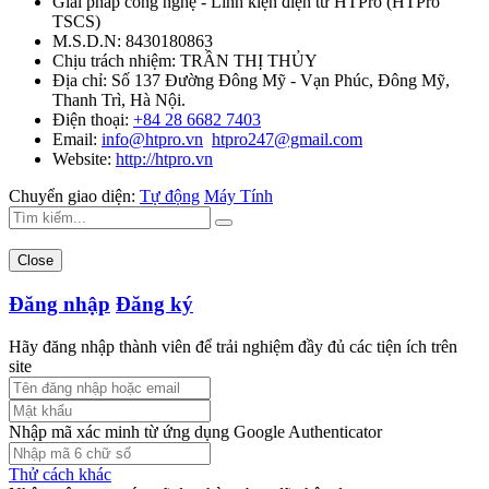
Giải pháp công nghệ - Linh kiện điện tử HTPro
(
HTPro
TSCS
)
M.S.D.N: 8430180863
Chịu trách nhiệm:
TRẦN THỊ THỦY
Địa chỉ:
Số 137 Đường Đông Mỹ - Vạn Phúc, Đông Mỹ,
Thanh Trì, Hà Nội.
Điện thoại:
+84 28 6682 7403
Email:
info@htpro.vn
htpro247@gmail.com
Website:
http://htpro.vn
Chuyển giao diện:
Tự động
Máy Tính
Close
Đăng nhập
Đăng ký
Hãy đăng nhập thành viên để trải nghiệm đầy đủ các tiện ích trên
site
Nhập mã xác minh từ ứng dụng Google Authenticator
Thử cách khác