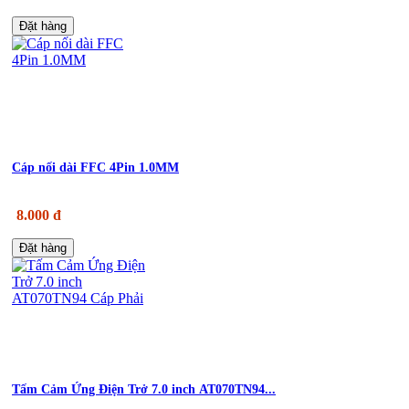
Đặt hàng
Cáp nối dài FFC 4Pin 1.0MM
8.000 đ
Đặt hàng
Tấm Cảm Ứng Điện Trở 7.0 inch AT070TN94...