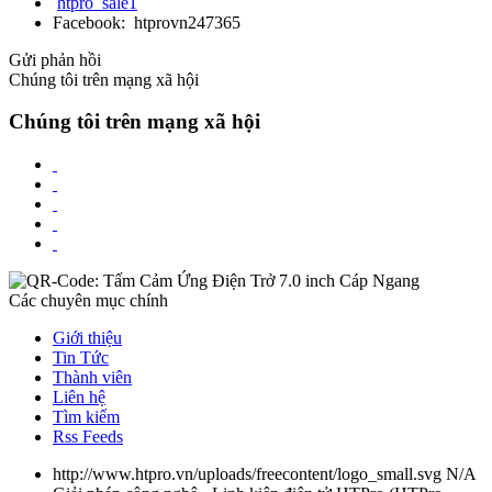
htpro_sale1
Facebook: htprovn247365
Gửi phản hồi
Chúng tôi trên mạng xã hội
Chúng tôi trên mạng xã hội
Các chuyên mục chính
Giới thiệu
Tin Tức
Thành viên
Liên hệ
Tìm kiếm
Rss Feeds
http://www.htpro.vn/uploads/freecontent/logo_small.svg
N/A