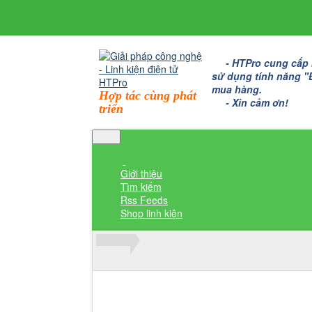
- HTPro cung cấp bo
sử dụng tính năng "Đặ
mua hàng.
Hợp tác cùng phát
- Xin cảm ơn!
triển
Giới thiệu
Tìm kiếm
Rss Feeds
Shop linh kiện
Thành viên đăng nhập