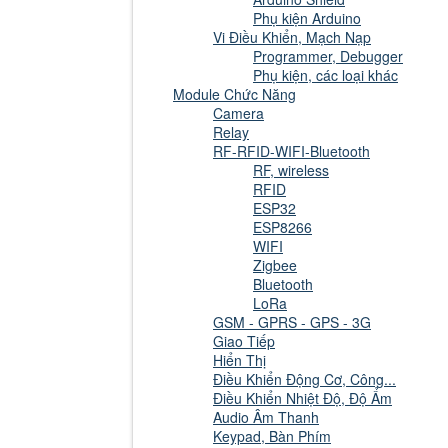
Phụ kiện Arduino
Vi Điều Khiển, Mạch Nạp
Programmer, Debugger
Phụ kiện, các loại khác
Module Chức Năng
Camera
Relay
RF-RFID-WIFI-Bluetooth
RF, wireless
RFID
ESP32
ESP8266
WIFI
Zigbee
Bluetooth
LoRa
GSM - GPRS - GPS - 3G
Giao Tiếp
Hiển Thị
Điều Khiển Động Cơ, Công...
Điều Khiển Nhiệt Độ, Độ Ẩm
Audio Âm Thanh
Keypad, Bàn Phím