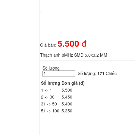
Hãy đăng nhập thành viên để trải nghiệm đầy đủ các tiện ích trên sit
Nhập mã xác minh từ ứng dụng Google Authenticator
Thử cách khác
5.500
đ
Giá bán:
Nhập một trong các mã dự phòng bạn đã nhận được.
Thạch anh 8MHz SMD 5.0x3.2 MM
Thử cách khác
Đăng nhập
Số lượng
Số lượng:
171
Chiếc
Số lượng
Đơn giá (đ)
1 -> 1
5.500
2 -> 30
5.450
31 -> 50
5.400
51 -> 100
5.350