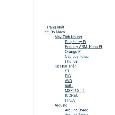
Trang nhất
Kit, Bo Mạch
Máy Tính Nhúng
Raspberry Pi
Friendly ARM, Nano Pi
Orange Pi
Các Loại Khác
Phụ Kiện
Kit Phát Triển
ST
PIC
AVR
8051
MSP430 - TI
ICDREC
FPGA
Arduino
Arduino Board
Arduino Shield