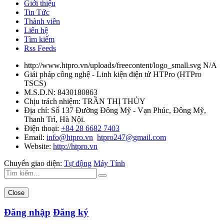
Giới thiệu
Tin Tức
Thành viên
Liên hệ
Tìm kiếm
Rss Feeds
http://www.htpro.vn/uploads/freecontent/logo_small.svg
N/A
Giải pháp công nghệ - Linh kiện điện tử HTPro
(
HTPro
TSCS
)
M.S.D.N: 8430180863
Chịu trách nhiệm:
TRẦN THỊ THỦY
Địa chỉ:
Số 137 Đường Đông Mỹ - Vạn Phúc, Đông Mỹ,
Thanh Trì, Hà Nội.
Điện thoại:
+84 28 6682 7403
Email:
info@htpro.vn
htpro247@gmail.com
Website:
http://htpro.vn
Chuyển giao diện:
Tự động
Máy Tính
Close
Đăng nhập
Đăng ký