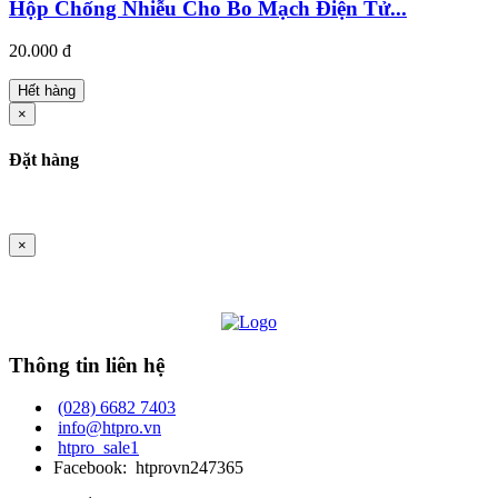
Hộp Chống Nhiễu Cho Bo Mạch Điện Tử...
20.000 đ
Hết hàng
×
Đặt hàng
×
Thông tin liên hệ
(028) 6682 7403
info@htpro.vn
htpro_sale1
Facebook: htprovn247365