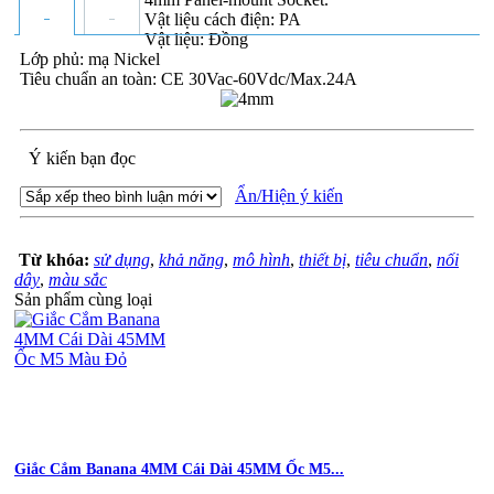
Vật liệu cách điện: PA
Vật liệu: Đồng
Lớp phủ: mạ Nickel
Tiêu chuẩn an toàn: CE 30Vac-60Vdc/Max.24A
Ý kiến bạn đọc
Ẩn/Hiện ý kiến
Từ khóa:
sử dụng
,
khả năng
,
mô hình
,
thiết bị
,
tiêu chuẩn
,
nối
dây
,
màu sắc
Sản phẩm cùng loại
Giắc Cắm Banana 4MM Cái Dài 45MM Ốc M5...