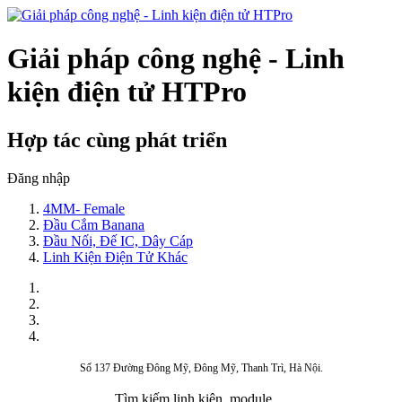
Giải pháp công nghệ - Linh
kiện điện tử HTPro
Hợp tác cùng phát triển
Đăng nhập
4MM- Female
Đầu Cắm Banana
Đầu Nối, Đế IC, Dây Cáp
Linh Kiện Điện Tử Khác
Số 137 Đường Đông Mỹ, Đông Mỹ, Thanh Trì, Hà Nội.
Tìm kiếm linh kiện, module,...