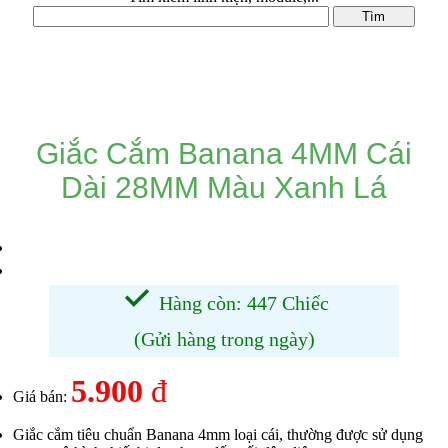
DANH MỤC SẢN PHẨM
Giắc Cắm Banana 4MM Cái
Dài 28MM Màu Xanh Lá
Hàng còn: 447 Chiếc
(Gửi hàng trong ngày)
5.900
đ
Giá bán:
Giắc cắm tiêu chuẩn Banana 4mm loại cái, thường được sử dụng