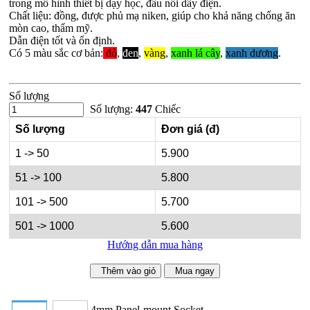
trong mô hình thiết bị dạy học, đấu nối dây điện.
Chất liệu: đồng, được phủ mạ niken, giúp cho khả năng chống ăn
mòn cao, thẩm mỹ.
Dẫn điện tốt và ổn định.
Có 5 màu sắc cơ bản:
đỏ
,
đen
,
vàng
,
xanh lá cây
,
xanh dương
.
Số lượng
Số lượng:
447
Chiếc
Số lượng
Đơn giá (đ)
1 -> 50
5.900
51 -> 100
5.800
101 -> 500
5.700
501 -> 1000
5.600
Hướng dẫn mua hàng
Thêm vào giỏ
Mua ngay
4mm Panel-mount Socket.