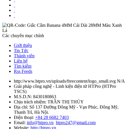
Các chuyên mục chính
Giới thiệu
Tin Tức
Thành viên
Liên hệ
Tìm kiếm
Rss Feeds
http://www.htpro.vn/uploads/freecontent/logo_small.svg
N/A
Giải pháp công nghệ - Linh kiện điện tử HTPro
(
HTPro
TSCS
)
M.S.D.N: 8430180863
Chịu trách nhiệm:
TRẦN THỊ THỦY
Địa chỉ:
Số 137 Đường Đông Mỹ - Vạn Phúc, Đông Mỹ,
Thanh Trì, Hà Nội.
Điện thoại:
+84 28 6682 7403
Email:
info@htpro.vn
htpro247@gmail.com
Website:
http://htpro.vn