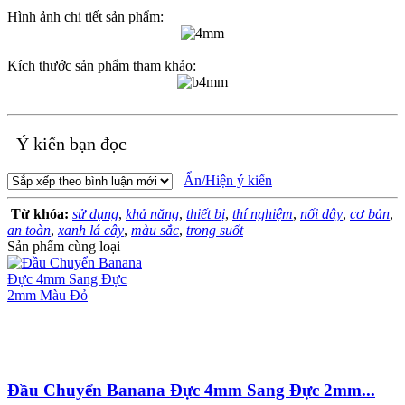
Hình ảnh chi tiết sản phẩm:
Kích thước sản phẩm tham khảo:
Ý kiến bạn đọc
Ẩn/Hiện ý kiến
Từ khóa:
sử dụng
,
khả năng
,
thiết bị
,
thí nghiệm
,
nối dây
,
cơ bản
,
an toàn
,
xanh lá cây
,
màu sắc
,
trong suốt
Sản phẩm cùng loại
Đầu Chuyển Banana Đực 4mm Sang Đực 2mm...