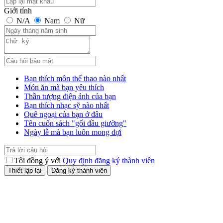
Giới tính
N/A
Nam
Nữ
Bạn thích môn thể thao nào nhất
Món ăn mà bạn yêu thích
Thần tượng điện ảnh của bạn
Bạn thích nhạc sỹ nào nhất
Quê ngoại của bạn ở đâu
Tên cuốn sách "gối đầu giường"
Ngày lễ mà bạn luôn mong đợi
Tôi đồng ý với
Quy định đăng ký thành viên