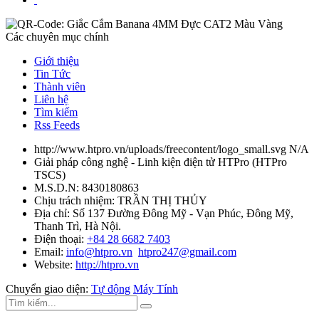
Các chuyên mục chính
Giới thiệu
Tin Tức
Thành viên
Liên hệ
Tìm kiếm
Rss Feeds
http://www.htpro.vn/uploads/freecontent/logo_small.svg
N/A
Giải pháp công nghệ - Linh kiện điện tử HTPro
(
HTPro
TSCS
)
M.S.D.N: 8430180863
Chịu trách nhiệm:
TRẦN THỊ THỦY
Địa chỉ:
Số 137 Đường Đông Mỹ - Vạn Phúc, Đông Mỹ,
Thanh Trì, Hà Nội.
Điện thoại:
+84 28 6682 7403
Email:
info@htpro.vn
htpro247@gmail.com
Website:
http://htpro.vn
Chuyển giao diện:
Tự động
Máy Tính