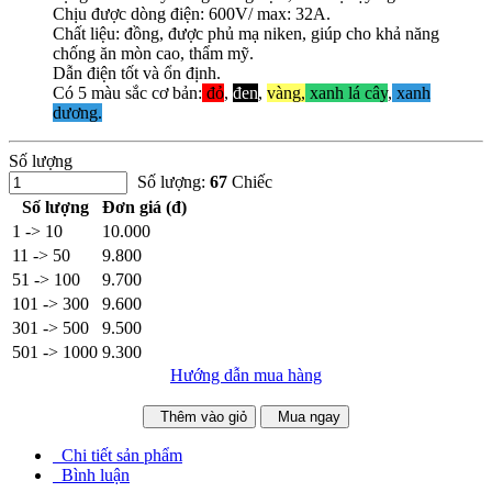
Chịu được dòng điện: 600V/ max: 32A.
Chất liệu: đồng, được phủ mạ niken, giúp cho khả năng
chống ăn mòn cao, thẩm mỹ.
Dẫn điện tốt và ổn định.
Có 5 màu sắc cơ bản:
đỏ
,
đen
,
vàng,
xanh lá cây
,
xanh
dương.
Số lượng
Số lượng:
67
Chiếc
Số lượng
Đơn giá (đ)
1 -> 10
10.000
11 -> 50
9.800
51 -> 100
9.700
101 -> 300
9.600
301 -> 500
9.500
501 -> 1000
9.300
Hướng dẫn mua hàng
Thêm vào giỏ
Mua ngay
Chi tiết sản phẩm
Bình luận