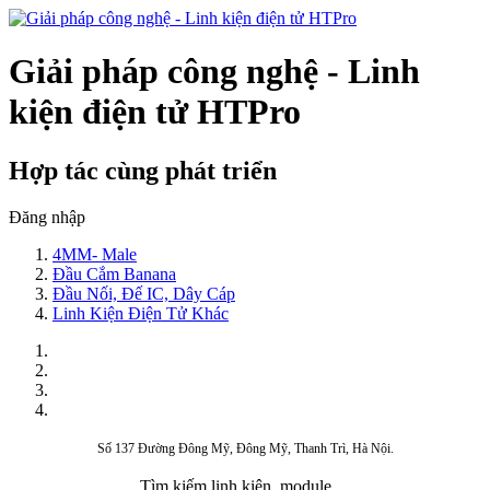
Giải pháp công nghệ - Linh
kiện điện tử HTPro
Hợp tác cùng phát triển
Đăng nhập
4MM- Male
Đầu Cắm Banana
Đầu Nối, Đế IC, Dây Cáp
Linh Kiện Điện Tử Khác
Số 137 Đường Đông Mỹ, Đông Mỹ, Thanh Trì, Hà Nội.
Tìm kiếm linh kiện, module,...