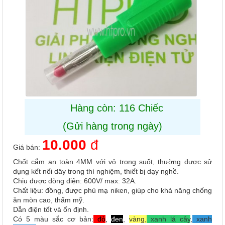
Hàng còn: 116 Chiếc
(Gửi hàng trong ngày)
10.000
đ
Giá bán:
Chốt cắm an toàn 4MM với vỏ trong suốt, thường được sử
dụng kết nối dây trong thí nghiệm, thiết bị dạy nghề.
Chịu được dòng điện: 600V/ max: 32A.
Chất liệu: đồng, được phủ mạ niken, giúp cho khả năng chống
ăn mòn cao, thẩm mỹ.
Dẫn điện tốt và ổn định.
Có 5 màu sắc cơ bản:
đỏ
,
đen
,
vàng,
xanh lá cây
,
xanh