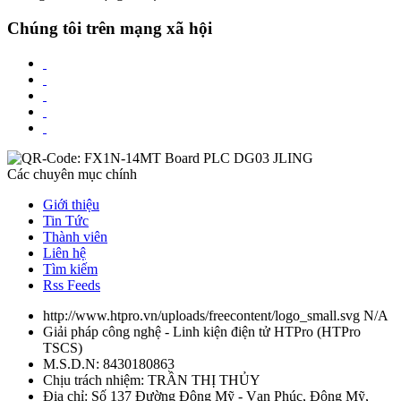
Chúng tôi trên mạng xã hội
Các chuyên mục chính
Giới thiệu
Tin Tức
Thành viên
Liên hệ
Tìm kiếm
Rss Feeds
http://www.htpro.vn/uploads/freecontent/logo_small.svg
N/A
Giải pháp công nghệ - Linh kiện điện tử HTPro
(
HTPro
TSCS
)
M.S.D.N: 8430180863
Chịu trách nhiệm:
TRẦN THỊ THỦY
Địa chỉ:
Số 137 Đường Đông Mỹ - Vạn Phúc, Đông Mỹ,