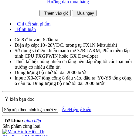
Hướng dẫn mua hàng
Thêm vào giỏ
Mua ngay
Chi tiết sản phẩm
Bình luận
Có 8 đầu vào, 6 đầu ra
Điện áp cấp: 10~28VDC, tương tự FX1N Mitsubishi
Sử dụng vi điều khiển mạnh mẽ 32Bit ARM, Phần mềm lập
trình CPU FXGPWIN hoặc GX Developer
Thiết kế hệ chống nhiễu đa tầng nên đáp ứng tốt các loại môi
trường có nhiễu điện từ.
Dung lượng bộ nhớ tối đa: 2000 bước
Input: X0-X7 tổng cộng 8 đầu vào, đầu ra: Y0-Y5 tổng cộng
6 đầu ra. Dung lượng bộ nhớ tối đa: 2000 bước
Ý kiến bạn đọc
Ẩn/Hiện ý kiến
Từ khóa:
giao tiếp
Sản phẩm cùng loại