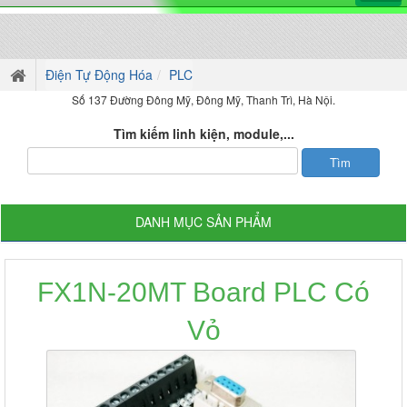
Điện Tự Động Hóa
PLC
Số 137 Đường Đông Mỹ, Đông Mỹ, Thanh Trì, Hà Nội.
Tìm kiếm linh kiện, module,...
DANH MỤC SẢN PHẨM
FX1N-20MT Board PLC Có
Vỏ