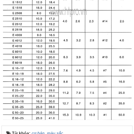
Từ khóa:
cơ bản
,
màu sắc