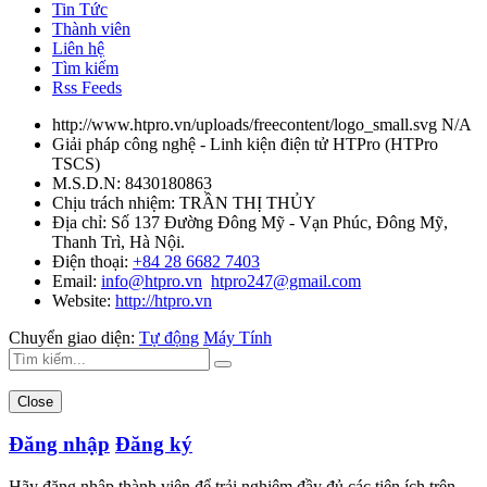
Tin Tức
Thành viên
Liên hệ
Tìm kiếm
Rss Feeds
http://www.htpro.vn/uploads/freecontent/logo_small.svg
N/A
Giải pháp công nghệ - Linh kiện điện tử HTPro
(
HTPro
TSCS
)
M.S.D.N: 8430180863
Chịu trách nhiệm:
TRẦN THỊ THỦY
Địa chỉ:
Số 137 Đường Đông Mỹ - Vạn Phúc, Đông Mỹ,
Thanh Trì, Hà Nội.
Điện thoại:
+84 28 6682 7403
Email:
info@htpro.vn
htpro247@gmail.com
Website:
http://htpro.vn
Chuyển giao diện:
Tự động
Máy Tính
Close
Đăng nhập
Đăng ký
Hãy đăng nhập thành viên để trải nghiệm đầy đủ các tiện ích trên