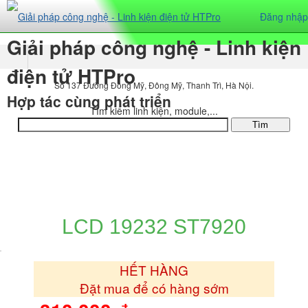
Đăng nhập
Giải pháp công nghệ - Linh kiện
điện tử HTPro
Số 137 Đường Đông Mỹ, Đông Mỹ, Thanh Trì, Hà Nội.
Hợp tác cùng phát triển
Tìm kiếm linh kiện, module,...
DANH MỤC SẢN PHẨM
LCD 19232 ST7920
HẾT HÀNG
Đặt mua để có hàng sớm