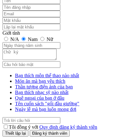
Giới tính
N/A
Nam
Nữ
Bạn thích môn thể thao nào nhất
Món ăn mà bạn yêu thích
Thần tượng điện ảnh của bạn
Bạn thích nhạc sỹ nào nhất
Quê ngoại của bạn ở đâu
Tên cuốn sách "gối đầu giường"
Ngày lễ mà bạn luôn mong đợi
Tôi đồng ý với
Quy định đăng ký thành viên