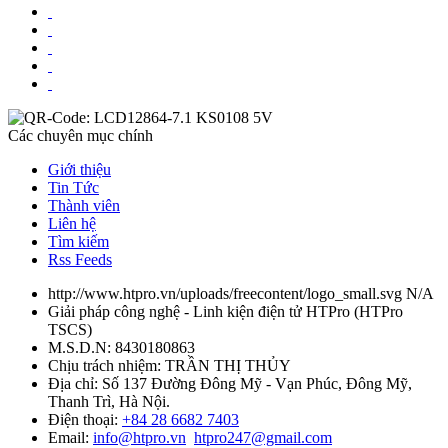
Các chuyên mục chính
Giới thiệu
Tin Tức
Thành viên
Liên hệ
Tìm kiếm
Rss Feeds
http://www.htpro.vn/uploads/freecontent/logo_small.svg
N/A
Giải pháp công nghệ - Linh kiện điện tử HTPro
(
HTPro
TSCS
)
M.S.D.N: 8430180863
Chịu trách nhiệm:
TRẦN THỊ THỦY
Địa chỉ:
Số 137 Đường Đông Mỹ - Vạn Phúc, Đông Mỹ,
Thanh Trì, Hà Nội.
Điện thoại:
+84 28 6682 7403
Email:
info@htpro.vn
htpro247@gmail.com