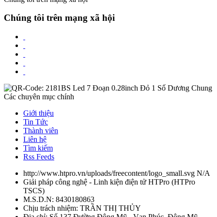
Chúng tôi trên mạng xã hội
Các chuyên mục chính
Giới thiệu
Tin Tức
Thành viên
Liên hệ
Tìm kiếm
Rss Feeds
http://www.htpro.vn/uploads/freecontent/logo_small.svg
N/A
Giải pháp công nghệ - Linh kiện điện tử HTPro
(
HTPro
TSCS
)
M.S.D.N: 8430180863
Chịu trách nhiệm:
TRẦN THỊ THỦY
Địa chỉ:
Số 137 Đường Đông Mỹ - Vạn Phúc, Đông Mỹ,