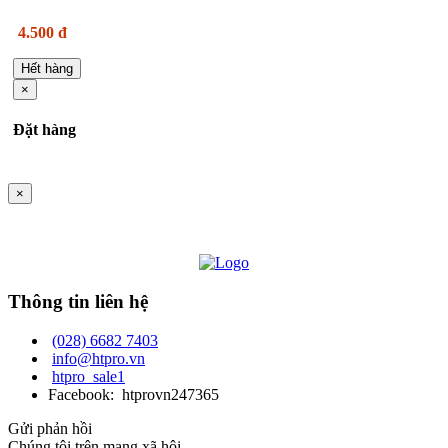
4.500 đ
Hết hàng
×
Đặt hàng
×
Thông tin liên hệ
(028) 6682 7403
info@htpro.vn
htpro_sale1
Facebook: htprovn247365
Gửi phản hồi
Chúng tôi trên mạng xã hội