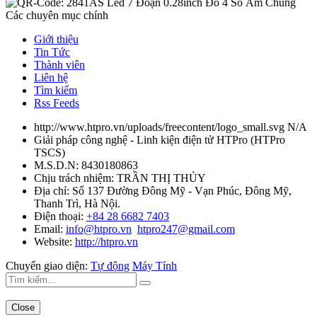
Các chuyên mục chính
Giới thiệu
Tin Tức
Thành viên
Liên hệ
Tìm kiếm
Rss Feeds
http://www.htpro.vn/uploads/freecontent/logo_small.svg
N/A
Giải pháp công nghệ - Linh kiện điện tử HTPro
(
HTPro
TSCS
)
M.S.D.N: 8430180863
Chịu trách nhiệm:
TRẦN THỊ THỦY
Địa chỉ:
Số 137 Đường Đông Mỹ - Vạn Phúc, Đông Mỹ,
Thanh Trì, Hà Nội.
Điện thoại:
+84 28 6682 7403
Email:
info@htpro.vn
htpro247@gmail.com
Website:
http://htpro.vn
Chuyển giao diện:
Tự động
Máy Tính
Close