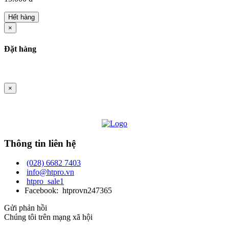
Hết hàng
×
Đặt hàng
×
Thông tin liên hệ
(028) 6682 7403
info@htpro.vn
htpro_sale1
Facebook: htprovn247365
Gửi phản hồi
Chúng tôi trên mạng xã hội