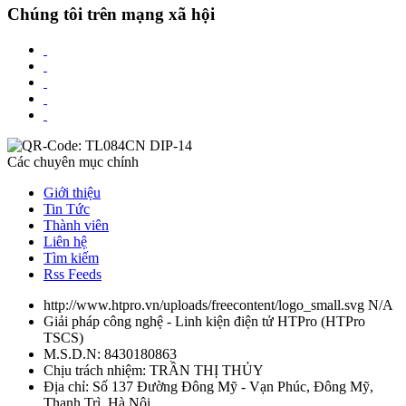
Chúng tôi trên mạng xã hội
Các chuyên mục chính
Giới thiệu
Tin Tức
Thành viên
Liên hệ
Tìm kiếm
Rss Feeds
http://www.htpro.vn/uploads/freecontent/logo_small.svg
N/A
Giải pháp công nghệ - Linh kiện điện tử HTPro
(
HTPro
TSCS
)
M.S.D.N: 8430180863
Chịu trách nhiệm:
TRẦN THỊ THỦY
Địa chỉ:
Số 137 Đường Đông Mỹ - Vạn Phúc, Đông Mỹ,
Thanh Trì, Hà Nội.