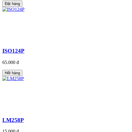
Đặt hàng
ISO124P
65.000 đ
Hết hàng
LM258P
15.000 đ