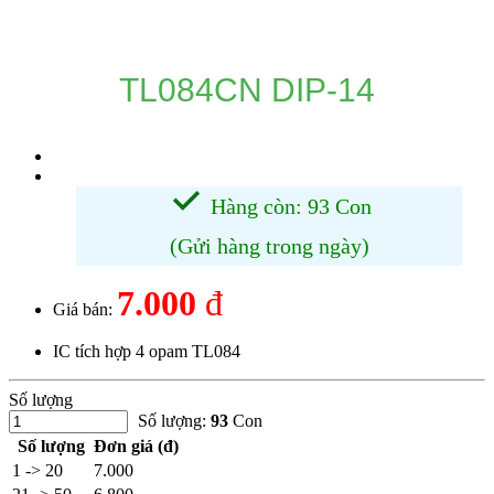
DANH MỤC SẢN PHẨM
TL084CN DIP-14
Hàng còn: 93 Con
(Gửi hàng trong ngày)
7.000
đ
Giá bán:
IC tích hợp 4 opam TL084
Số lượng
Số lượng:
93
Con
Số lượng
Đơn giá (đ)
1 -> 20
7.000