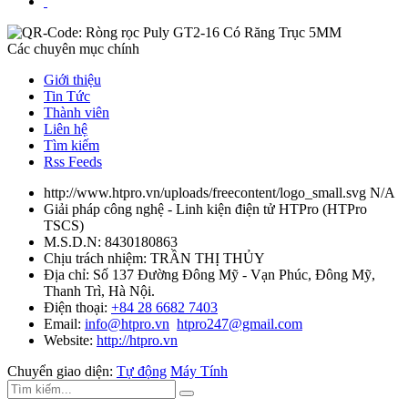
Các chuyên mục chính
Giới thiệu
Tin Tức
Thành viên
Liên hệ
Tìm kiếm
Rss Feeds
http://www.htpro.vn/uploads/freecontent/logo_small.svg
N/A
Giải pháp công nghệ - Linh kiện điện tử HTPro
(
HTPro
TSCS
)
M.S.D.N: 8430180863
Chịu trách nhiệm:
TRẦN THỊ THỦY
Địa chỉ:
Số 137 Đường Đông Mỹ - Vạn Phúc, Đông Mỹ,
Thanh Trì, Hà Nội.
Điện thoại:
+84 28 6682 7403
Email:
info@htpro.vn
htpro247@gmail.com
Website:
http://htpro.vn
Chuyển giao diện:
Tự động
Máy Tính