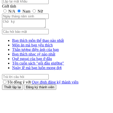
Giới tính
N/A
Nam
Nữ
Bạn thích môn thể thao nào nhất
Món ăn mà bạn yêu thích
Thần tượng điện ảnh của bạn
Bạn thích nhạc sỹ nào nhất
Quê ngoại của bạn ở đâu
Tên cuốn sách "gối đầu giường"
Ngày lễ mà bạn luôn mong đợi
Tôi đồng ý với
Quy định đăng ký thành viên