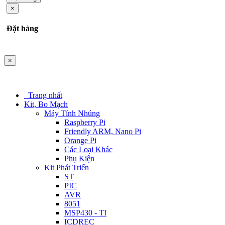
×
Đặt hàng
×
Trang nhất
Kit, Bo Mạch
Máy Tính Nhúng
Raspberry Pi
Friendly ARM, Nano Pi
Orange Pi
Các Loại Khác
Phụ Kiện
Kit Phát Triển
ST
PIC
AVR
8051
MSP430 - TI
ICDREC