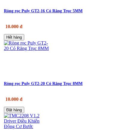
Ròng rọc Puly GT2-16 Có Răng Trục 5MM
10.000 đ
Hết hàng
Ròng rọc Puly GT2-20 Có Răng Trục 8MM
10.000 đ
Đặt hàng