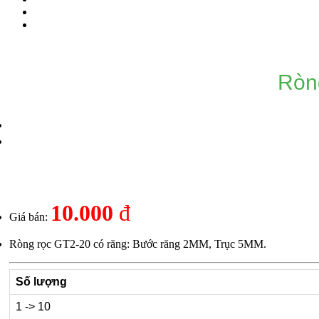
Ròn
10.000
đ
Giá bán:
Ròng rọc GT2-20 có răng: Bước răng 2MM, Trục 5MM.
Số lượng
1 -> 10