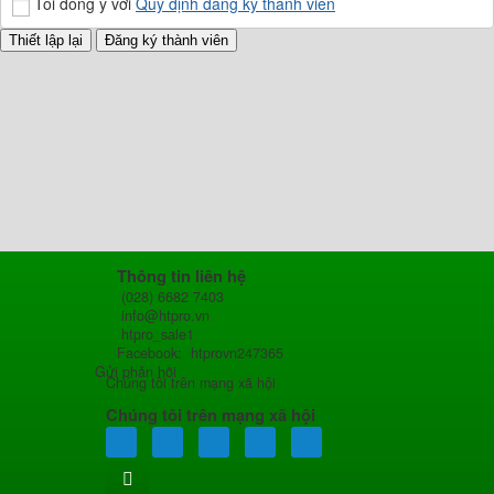
Tôi đồng ý với
Quy định đăng ký thành viên
Thông tin liên hệ
(028) 6682 7403
info@htpro.vn
htpro_sale1
Facebook: htprovn247365
Gửi phản hồi
Chúng tôi trên mạng xã hội
Chúng tôi trên mạng xã hội