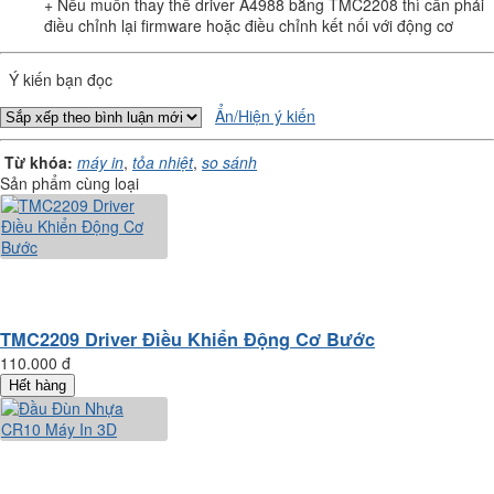
+ Nếu muốn thay thế driver A4988 bằng TMC2208 thì cần phải
điều chỉnh lại firmware hoặc điều chỉnh kết nối với động cơ
Ý kiến bạn đọc
Ẩn/Hiện ý kiến
Từ khóa:
máy in
,
tỏa nhiệt
,
so sánh
Sản phẩm cùng loại
TMC2209 Driver Điều Khiển Động Cơ Bước
110.000 đ
Hết hàng