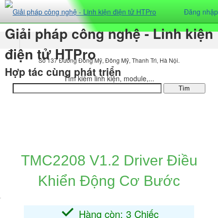
Đăng nhập
Giải pháp công nghệ - Linh kiện
điện tử HTPro
Số 137 Đường Đông Mỹ, Đông Mỹ, Thanh Trì, Hà Nội.
Hợp tác cùng phát triển
Tìm kiếm linh kiện, module,...
DANH MỤC SẢN PHẨM
TMC2208 V1.2 Driver Điều
Khiển Động Cơ Bước
Hàng còn: 3 Chiếc