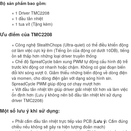
Bộ sản phẩm bao gồm:
+ 1 Driver TMC2208
+ 1 đầu tản nhiệt
+ 1 tua vít (Tặng kèm)
Ưu điểm của TMC2208
+ Công nghệ StealthChops (Ultra-quiet) có thể điều khiển động
cơ làm việc cực kỳ êm (Tiếng ồn của động cơ dưới 10DB), tiếng
ồn sẽ thấp hơn những loại driver truyền thống
+ Chế độ SpreafCycle băm xung PWM tự động cấu hình độ trễ
trước khi động cơ nhanh hoặc chậm. Không có giai đoạn biến
đổi khi sóng vượt 0. Giảm thiểu những biến động về dòng điện
và momen, cho dòng điện gần với dạng sóng hình sin.
SpreadCycle PWM giúp động cơ chạy mượt hơn
+ Với đầu tản nhiệt lớn giúp driver giải nhiệt tốt hơn và làm việc
ổn định hơn (Lưu ý không nên bỏ đầu tản nhiệt khi sử dụng
driver TMC2208)
Một số lưu ý khi sử dụng:
+ Phải cắm đầu tản nhiệt trực tiếp vào PCB (
Lưu ý:
Cắm đúng
chiều nếu không sẽ gây ra hiện tượng đoản mach)