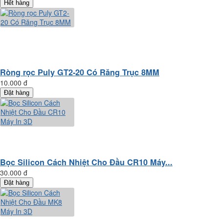
Hết hàng
Ròng rọc Puly GT2-20 Có Răng Trục 8MM
10.000 đ
Đặt hàng
Bọc Silicon Cách Nhiệt Cho Đầu CR10 Máy...
30.000 đ
Đặt hàng