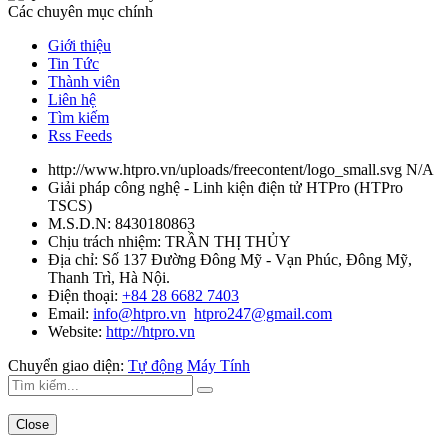
Các chuyên mục chính
Giới thiệu
Tin Tức
Thành viên
Liên hệ
Tìm kiếm
Rss Feeds
http://www.htpro.vn/uploads/freecontent/logo_small.svg
N/A
Giải pháp công nghệ - Linh kiện điện tử HTPro
(
HTPro
TSCS
)
M.S.D.N: 8430180863
Chịu trách nhiệm:
TRẦN THỊ THỦY
Địa chỉ:
Số 137 Đường Đông Mỹ - Vạn Phúc, Đông Mỹ,
Thanh Trì, Hà Nội.
Điện thoại:
+84 28 6682 7403
Email:
info@htpro.vn
htpro247@gmail.com
Website:
http://htpro.vn
Chuyển giao diện:
Tự động
Máy Tính
Close