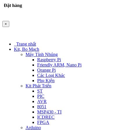
Đặt hàng
×
Trang nhất
Kit, Bo Mạch
Máy Tính Nhúng
Raspberry Pi
Friendly ARM, Nano Pi
Orange Pi
Các Loại Khác
Phụ Kiện
Kit Phát Triển
ST
PIC
AVR
8051
MSP430 - TI
ICDREC
FPGA
Arduino