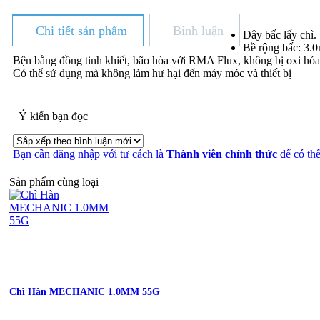
Chi tiết sản phẩm
Bình luận
Dây bấc lấy chì.
Bề rộng bấc: 3.
Bện bằng đồng tinh khiết, bão hòa với RMA Flux, không bị oxi hóa
Có thể sử dụng mà không làm hư hại đến máy móc và thiết bị
Ý kiến bạn đọc
Bạn cần đăng nhập với tư cách là
Thành viên chính thức
để có thể
Sản phẩm cùng loại
Chì Hàn MECHANIC 1.0MM 55G