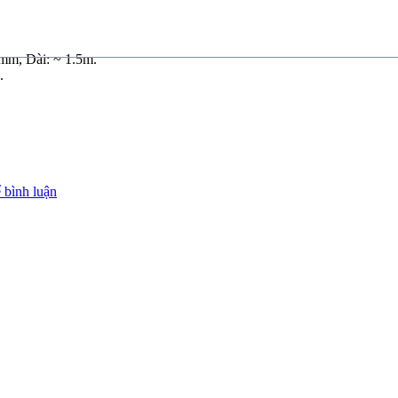
0mm, Dài: ~ 1.5m.
.
 bình luận