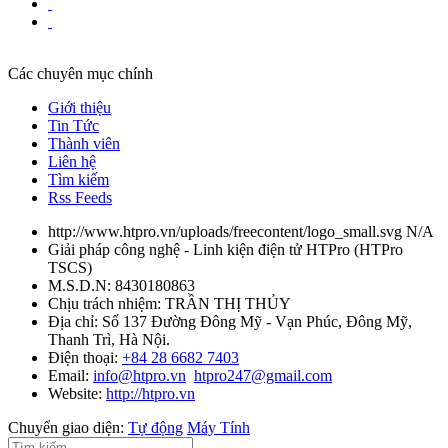
Các chuyên mục chính
Giới thiệu
Tin Tức
Thành viên
Liên hệ
Tìm kiếm
Rss Feeds
http://www.htpro.vn/uploads/freecontent/logo_small.svg
N/A
Giải pháp công nghệ - Linh kiện điện tử HTPro
(
HTPro
TSCS
)
M.S.D.N: 8430180863
Chịu trách nhiệm:
TRẦN THỊ THỦY
Địa chỉ:
Số 137 Đường Đông Mỹ - Vạn Phúc, Đông Mỹ,
Thanh Trì, Hà Nội.
Điện thoại:
+84 28 6682 7403
Email:
info@htpro.vn
htpro247@gmail.com
Website:
http://htpro.vn
Chuyển giao diện:
Tự động
Máy Tính