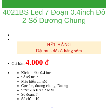
4021BS Led 7 Đoạn 0.4inch Đỏ
2 Số Dương Chung
HẾT HÀNG
Đặt mua để có hàng sớm
4.000
đ
Giá bán:
Kích thước: 0.4 inch
Số ký tự: 2
Màu hiển thị: Đỏ
Cực âm, dương chung: Dương
Size: 20x16x7.2 MM
Số đoạn: 7
Số chân: 10