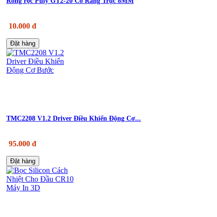
Ròng rọc Puly GT2-20 Có Răng Trục 8MM
10.000 đ
Đặt hàng
TMC2208 V1.2 Driver Điều Khiển Động Cơ...
95.000 đ
Đặt hàng