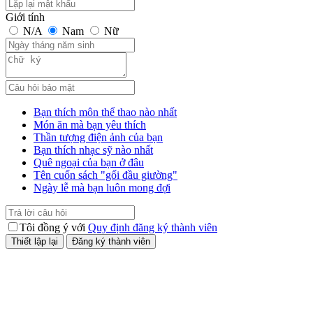
Giới tính
N/A
Nam
Nữ
Bạn thích môn thể thao nào nhất
Món ăn mà bạn yêu thích
Thần tượng điện ảnh của bạn
Bạn thích nhạc sỹ nào nhất
Quê ngoại của bạn ở đâu
Tên cuốn sách "gối đầu giường"
Ngày lễ mà bạn luôn mong đợi
Tôi đồng ý với
Quy định đăng ký thành viên