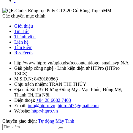
Các chuyên mục chính
Giới thiệu
Tin Tức
Thành viên
Liên hệ
Tìm kiếm
Rss Feeds
http://www.htpro.vn/uploads/freecontent/logo_small.svg
N/A
Giải pháp công nghệ - Linh kiện điện tử HTPro
(
HTPro
TSCS
)
M.S.D.N: 8430180863
Chịu trách nhiệm:
TRẦN THỊ THỦY
Địa chỉ:
Số 137 Đường Đông Mỹ - Vạn Phúc, Đông Mỹ,
Thanh Trì, Hà Nội.
Điện thoại:
+84 28 6682 7403
Email:
info@htpro.vn
htpro247@gmail.com
Website:
http://htpro.vn
Chuyển giao diện:
Tự động
Máy Tính